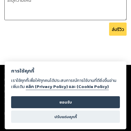
ส่งรีวิว
Copyright ©
2026
Storylog Co., Ltd. - สตอรี่ล็อกขอสงวนสิทธิ์ไม่รับผิดชอบ
การใช้คุกกี้
ต่อผลงานหรือเนื้อหาใดที่อัปโหลดผ่านเว็บไซต์และปรากฏว่าละเมิดสิทธิใน
ทรัพย์สินทางปัญญาของบุคคลอื่นหรือขัดต่อกฎหมายและศีลธรรม ดังนั้น ผู้อ่าน
เราใช้คุกกี้เพื่อให้ทุกคนได้ประสบการณ์การใช้งานที่ดียิ่งขึ้นอ่าน
ทุกท่านโปรดใช้วิจารณญาณในการกลั่นกรองด้วยตนเอง และหากท่านพบว่าส่วน
เพิ่มเติม
คลิก (Privacy Policy) และ (Cookie Policy)
หนึ่งส่วนใดขัดต่อกฎหมายและศีลธรรม กรุณาแจ้งมายังบริษัท เพื่อทีมงานจะได้
ดำเนินการในทันที ทั้งนี้ ทางสตอรี่ล็อกขอสงวนลิขสิทธิ์ตามพระราชบัญญัติ
ยอมรับ
ลิขสิทธิ์ พ.ศ. 2537 (ฉบับล่าสุด)
For support: member@ookbee.com
ปรับแต่งคุกกี้
Version
1.3.17