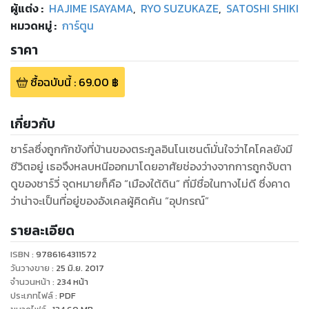
ผู้แต่ง :
HAJIME ISAYAMA
,
RYO SUZUKAZE
,
SATOSHI SHIKI
หมวดหมู่
:
การ์ตูน
ราคา
ซื้อฉบับนี้
:
69.00
฿
เกี่ยวกับ
ชาร์ลซึ่งถูกกักขังที่บ้านของตระกูลอินโนเซนต์มั่นใจว่าไคโคลยังมี
ชีวิตอยู่ เธอจึงหลบหนีออกมาโดยอาศัยช่องว่างจากการถูกจับตา
ดูของชาร์วี่ จุดหมายก็คือ “เมืองใต้ดิน” ที่มีชื่อในทางไม่ดี ซึ่งคาด
ว่าน่าจะเป็นที่อยู่ของอังเคลผู้คิดค้น “อุปกรณ์”
รายละเอียด
ISBN :
9786164311572
วันวางขาย
:
25 มิ.ย. 2017
จำนวนหน้า
:
234
หน้า
ประเภทไฟล์
:
PDF