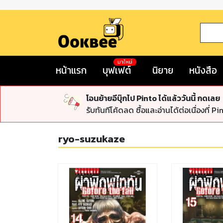
มาใหม่
หน้าแรก
บุฟเฟต์
นิยาย
หนังสือ
โอนย้ายอีบุ๊กไป Pinto ได้แล้ววันนี้ กดเลย
รับทันทีโค้ดลด ซื้อและอ่านได้ต่อเนื่องที่ Pi
ryo-suzukaze