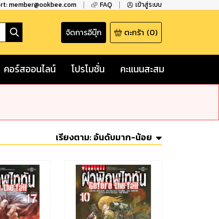
ort: member@ookbee.com
FAQ
เข้าสู่ระบบ
จัดการอีบุ๊ก
ตะกร้า
(
0
)
คอร์สออนไลน์
โปรโมชั่น
คะแนนสะสม
เรียงตาม:
อันดับมาก-น้อย