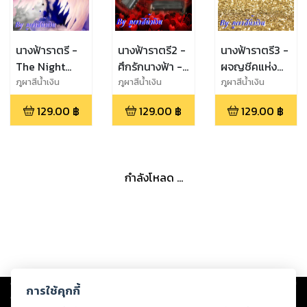
นางฟ้าราตรี -
นางฟ้าราตรี2 -
นางฟ้าราตรี3 -
The Night
ศึกรักนางฟ้า -
ผจญชีคแห่ง
Angel
The Night
เปอร์เซีย - The
ภูผาสีน้ำเงิน
ภูผาสีน้ำเงิน
ภูผาสีน้ำเงิน
Angel
Night Angel
129.00
฿
129.00
฿
129.00
฿
กำลังโหลด ...
Copyright ©
2026
Storylog Co., Ltd. - สตอรี่ล็อกขอสงวนสิทธิ์ไม่รับผิดชอบ
การใช้คุกกี้
ต่อผลงานหรือเนื้อหาใดที่อัปโหลดผ่านเว็บไซต์และปรากฏว่าละเมิดสิทธิใน