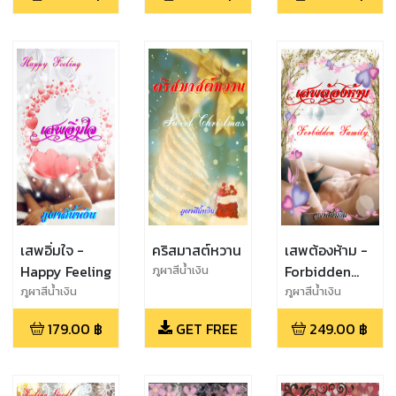
เสพอิ่มใจ -
คริสมาสต์หวาน
เสพต้องห้าม -
Happy Feeling
Forbidden
ภูผาสีน้ำเงิน
Family
ภูผาสีน้ำเงิน
ภูผาสีน้ำเงิน
179.00
฿
GET FREE
249.00
฿