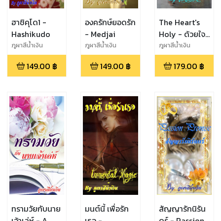
ฮาชิคุโด1 -
องครักษ์ยอดรัก
The Heart's
Hashikudo
- Medjai
Holy - ด้วยใจ
รักสุดศรัทธา
ภูผาสีน้ำเงิน
ภูผาสีน้ำเงิน
ภูผาสีน้ำเงิน
149.00
฿
149.00
฿
179.00
฿
ทรามวัยกับนาย
มนต์นี้ เพื่อรัก
สัญญารักนิรัน
เจ้าเล่ห์ - A
เธอ -
ดร์ - Passion