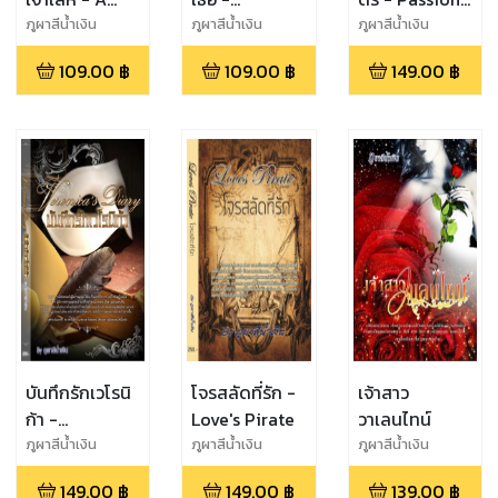
Girl With A
Immortal
Promise
ภูผาสีน้ำเงิน
ภูผาสีน้ำเงิน
ภูผาสีน้ำเงิน
Man
Magic
109.00
฿
109.00
฿
149.00
฿
บันทึกรักเวโรนิ
โจรสลัดที่รัก -
เจ้าสาว
ก้า -
Love's Pirate
วาเลนไทน์
Veronica's
ภูผาสีน้ำเงิน
ภูผาสีน้ำเงิน
ภูผาสีน้ำเงิน
Diary
149.00
฿
149.00
฿
139.00
฿