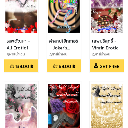
เสพตัณหา -
คำสาปโจ๊กเกอร์
เสพบริสุทธิ์ -
All Erotic I
- Joker's
Virgin Erotic
Curse
ภูผาสีน้ำเงิน
ภูผาสีน้ำเงิน
ภูผาสีน้ำเงิน
139.00
฿
69.00
฿
GET FREE