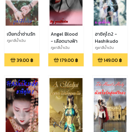
เปียกฉ่ำซ่านรัก
Angel Blood
ฮาชิคุโด2 -
- เลือดนางฟ้า
Hashikudo
ภูผาสีน้ำเงิน
ภูผาสีน้ำเงิน
ภูผาสีน้ำเงิน
39.00
฿
179.00
฿
149.00
฿