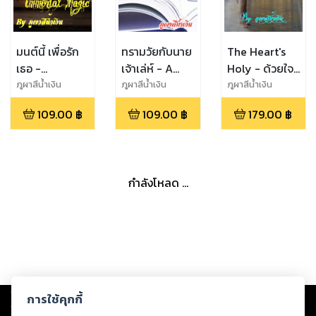
มนต์นี้ เพื่อรัก
ทรามวัยกับนาย
The Heart's
เธอ -
เจ้าเล่ห์ - A
Holy - ด้วยใจ
Immortal
Girl With A
รักสุดศรัทธา
ภูผาสีน้ำเงิน
ภูผาสีน้ำเงิน
ภูผาสีน้ำเงิน
Magic
Man
109.00
฿
109.00
฿
179.00
฿
กำลังโหลด ...
Copyright ©
2026
Storylog Co., Ltd. - สตอรี่ล็อกขอสงวนสิทธิ์ไม่รับผิดชอบ
การใช้คุกกี้
ต่อผลงานหรือเนื้อหาใดที่อัปโหลดผ่านเว็บไซต์และปรากฏว่าละเมิดสิทธิใน