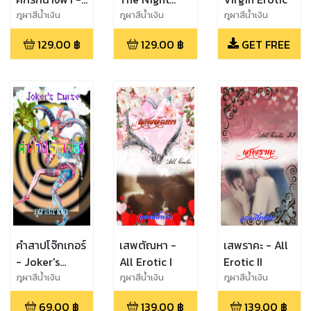
The Night
Angel
ภูผาสีน้ำเงิน
ภูผาสีน้ำเงิน
ภูผาสีน้ำเงิน
Angel
129.00
฿
129.00
฿
GET FREE
คำสาปโจ๊กเกอร์
เสพตัณหา -
เสพราคะ - All
- Joker's
All Erotic I
Erotic II
Curse
ภูผาสีน้ำเงิน
ภูผาสีน้ำเงิน
ภูผาสีน้ำเงิน
69.00
฿
139.00
฿
139.00
฿