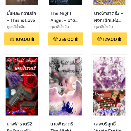
นี่แหละ ความรัก
The Night
นางฟ้าราตรี3 -
- This is Love
Angel - นางฟ้า
ผจญชีคแห่ง
ราตรี 3 in 1
เปอร์เซีย - The
ภูผาสีน้ำเงิน
ภูผาสีน้ำเงิน
ภูผาสีน้ำเงิน
Night Angel
109.00
฿
259.00
฿
129.00
฿
นางฟ้าราตรี2 -
นางฟ้าราตรี -
เสพบริสุทธิ์ -
ศึกรักนางฟ้า -
The Night
Virgin Erotic