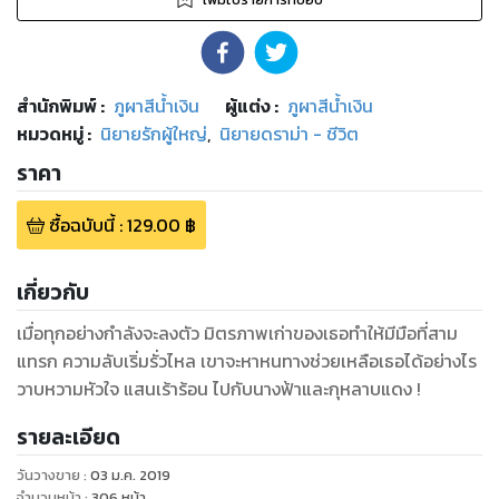
สำนักพิมพ์
:
ภูผาสีน้ำเงิน
ผู้แต่ง :
ภูผาสีน้ำเงิน
หมวดหมู่
:
นิยายรักผู้ใหญ่
,
นิยายดราม่า - ชีวิต
ราคา
ซื้อฉบับนี้
:
129.00
฿
เกี่ยวกับ
เมื่อทุกอย่างกำลังจะลงตัว มิตรภาพเก่าของเธอทำให้มีมือที่สาม
แทรก ความลับเริ่มรั่วไหล เขาจะหาหนทางช่วยเหลือเธอได้อย่างไร
วาบหวามหัวใจ แสนเร้าร้อน ไปกับนางฟ้าและกุหลาบแดง !
รายละเอียด
วันวางขาย
:
03 ม.ค. 2019
จำนวนหน้า
:
306
หน้า