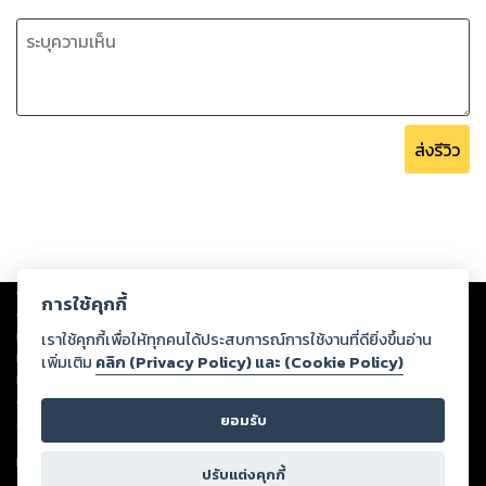
ส่งรีวิว
Copyright ©
2026
Storylog Co., Ltd. - สตอรี่ล็อกขอสงวนสิทธิ์ไม่รับผิดชอบ
การใช้คุกกี้
ต่อผลงานหรือเนื้อหาใดที่อัปโหลดผ่านเว็บไซต์และปรากฏว่าละเมิดสิทธิใน
ทรัพย์สินทางปัญญาของบุคคลอื่นหรือขัดต่อกฎหมายและศีลธรรม ดังนั้น ผู้อ่าน
เราใช้คุกกี้เพื่อให้ทุกคนได้ประสบการณ์การใช้งานที่ดียิ่งขึ้นอ่าน
ทุกท่านโปรดใช้วิจารณญาณในการกลั่นกรองด้วยตนเอง และหากท่านพบว่าส่วน
เพิ่มเติม
คลิก (Privacy Policy) และ (Cookie Policy)
หนึ่งส่วนใดขัดต่อกฎหมายและศีลธรรม กรุณาแจ้งมายังบริษัท เพื่อทีมงานจะได้
ดำเนินการในทันที ทั้งนี้ ทางสตอรี่ล็อกขอสงวนลิขสิทธิ์ตามพระราชบัญญัติ
ยอมรับ
ลิขสิทธิ์ พ.ศ. 2537 (ฉบับล่าสุด)
For support: member@ookbee.com
ปรับแต่งคุกกี้
Version
1.3.17