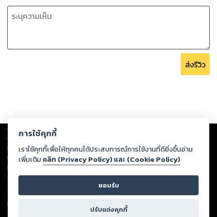
ส่งรีวิว
Copyright ©
2026
Storylog Co., Ltd. - สตอรี่ล็อกขอสงวนสิทธิ์ไม่รับผิดชอบ
การใช้คุกกี้
ต่อผลงานหรือเนื้อหาใดที่อัปโหลดผ่านเว็บไซต์และปรากฏว่าละเมิดสิทธิใน
ทรัพย์สินทางปัญญาของบุคคลอื่นหรือขัดต่อกฎหมายและศีลธรรม ดังนั้น ผู้อ่าน
เราใช้คุกกี้เพื่อให้ทุกคนได้ประสบการณ์การใช้งานที่ดียิ่งขึ้นอ่าน
ทุกท่านโปรดใช้วิจารณญาณในการกลั่นกรองด้วยตนเอง และหากท่านพบว่าส่วน
เพิ่มเติม
คลิก (Privacy Policy) และ (Cookie Policy)
หนึ่งส่วนใดขัดต่อกฎหมายและศีลธรรม กรุณาแจ้งมายังบริษัท เพื่อทีมงานจะได้
ดำเนินการในทันที ทั้งนี้ ทางสตอรี่ล็อกขอสงวนลิขสิทธิ์ตามพระราชบัญญัติ
ยอมรับ
ลิขสิทธิ์ พ.ศ. 2537 (ฉบับล่าสุด)
For support: member@ookbee.com
ปรับแต่งคุกกี้
Version
1.3.17