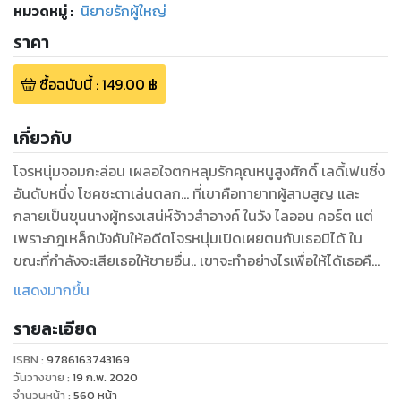
หมวดหมู่
:
นิยายรักผู้ใหญ่
ราคา
ซื้อฉบับนี้
:
149.00
฿
เกี่ยวกับ
โจรหนุ่มจอมกะล่อน เผลอใจตกหลุมรักคุณหนูสูงศักดิ์ เลดี้เฟนซิ่ง
อันดับหนึ่ง โชคชะตาเล่นตลก... ที่เขาคือทายาทผู้สาบสูญ และ
กลายเป็นขุนนางผู้ทรงเสน่ห์จ้าวสำอางค์ ในวัง ไลออน คอร์ต แต่
เพราะกฎเหล็กบังคับให้อดีตโจรหนุ่มเปิดเผยตนกับเธอมิได้ ใน
ขณะที่กำลังจะเสียเธอให้ชายอื่น.. เขาจะทำอย่างไรเพื่อให้ได้เธอคืน
มา
แสดงมากขึ้น
รายละเอียด
ISBN :
9786163743169
วันวางขาย
:
19 ก.พ. 2020
จำนวนหน้า
:
560
หน้า