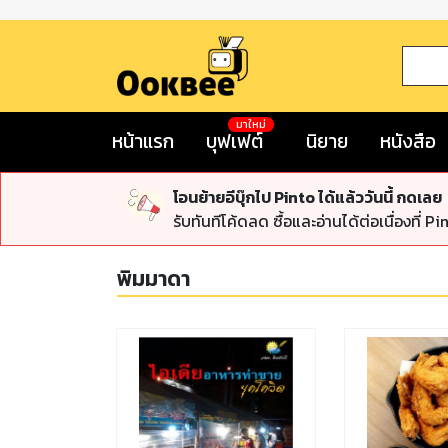
มาใหม่
หน้าแรก
บุฟเฟต์
นิยาย
หนังสือ
โอนย้ายอีบุ๊กไป Pinto ได้แล้ววันนี้ กดเลย
รับทันทีโค้ดลด ซื้อและอ่านได้ต่อเนื่องที่ Pi
พิมมาดา