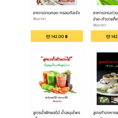
อาหารจานทอด กรอบดีสะใจ
อาหารจานด่วน
พิมมาดา
ง่าย-ทำขายก็ค
พิมมาดา
142.00
฿
142
สูตรน้ำผักผลไม้ น้ำสมุนไพร
สูตรทำอาหาร