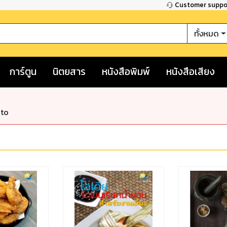
Customer supp
ทั้งหมด
การ์ตูน
นิตยสาร
หนังสือพิมพ์
หนังสือเสียง
nto