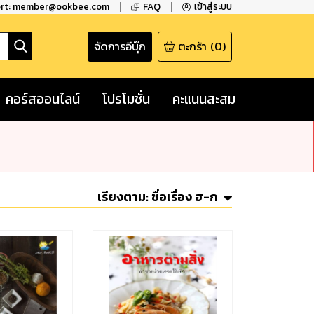
ort: member@ookbee.com
FAQ
เข้าสู่ระบบ
จัดการอีบุ๊ก
ตะกร้า
(
0
)
คอร์สออนไลน์
โปรโมชั่น
คะแนนสะสม
เรียงตาม:
ชื่อเรื่อง ฮ-ก