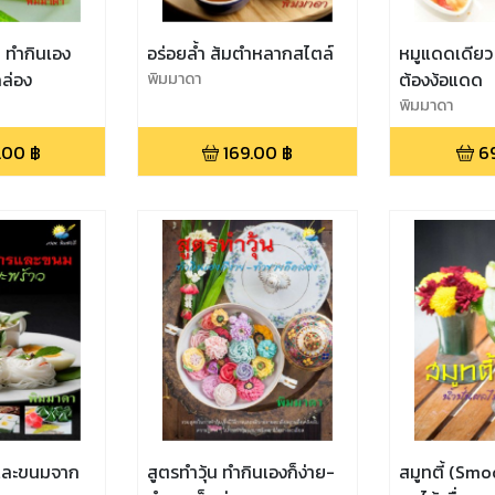
 ทำกินเอง
อร่อยล้ำ ส้มตำหลากสไตล์
หมูแดดเดียว 
ล่อง
พิมมาดา
ต้องง้อแดด
พิมมาดา
.00
฿
169.00
฿
6
และขนมจาก
สูตรทำวุ้น ทำกินเองก็ง่าย-
สมูทตี้ (Smoo