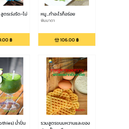
สูตรเร่งรัด-ไม่
หมู...ทำอะไรก็อร่อย
พิมมาดา
9.00
฿
106.00
฿
thies) น้ำปั่น
รวมสูตรขนมหวานและของ