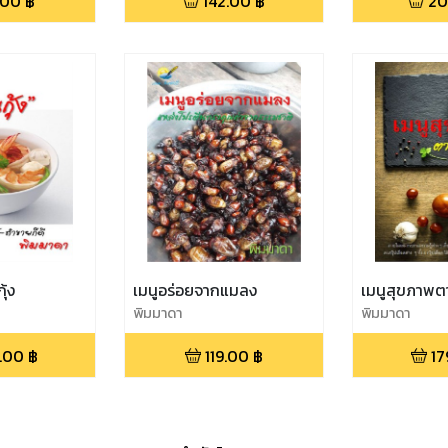
.00
฿
142.00
฿
20
ุ้ง
เมนูอร่อยจากแมลง
เมนูสุขภาพตา
พิมมาดา
พิมมาดา
.00
฿
119.00
฿
17