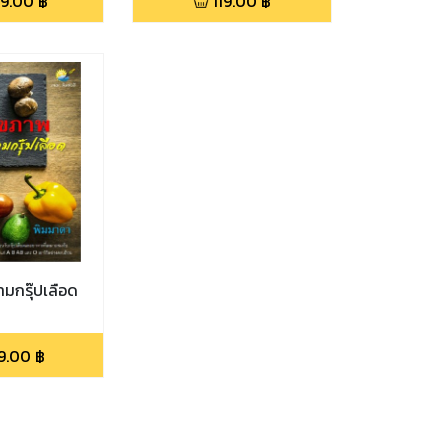
9.00
฿
119.00
฿
มกรุ๊ปเลือด
9.00
฿