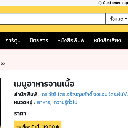
Customer su
ทั้งหมด
การ์ตูน
นิตยสาร
หนังสือพิมพ์
หนังสือเสียง
nto
เมนูอาหารจานเนื้อ
สำนักพิมพ์
:
ดร.วัชรี ไตรเจริญกุลภักดิ์ จงแจ่ม (ดร.ฝน)
หมวดหมู่
:
อาหาร
,
ความรู้ทั่วไป
ราคา
ซื้อฉบับนี้
:
119.00
฿