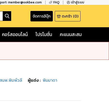
pport: member@ookbee.com
FAQ
เข้าสู่ระบบ
จัดการอีบุ๊ก
ตะกร้า
(
0
)
คอร์สออนไลน์
โปรโมชั่น
คะแนนสะสม
/สนพ.พิมพ์วลี
ผู้แต่ง :
พิมมาดา