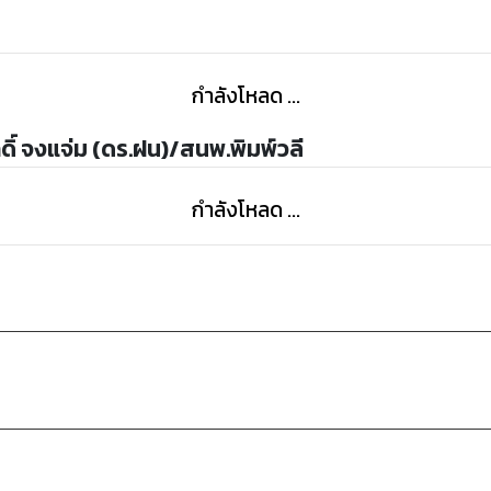
กำลังโหลด ...
ดิ์ จงแจ่ม (ดร.ฝน)/สนพ.พิมพ์วลี
กำลังโหลด ...