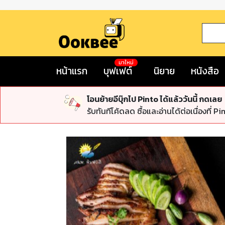
มาใหม่
หน้าแรก
บุฟเฟต์
นิยาย
หนังสือ
โอนย้ายอีบุ๊กไป Pinto ได้แล้ววันนี้ กดเลย
รับทันทีโค้ดลด ซื้อและอ่านได้ต่อเนื่องที่ Pi