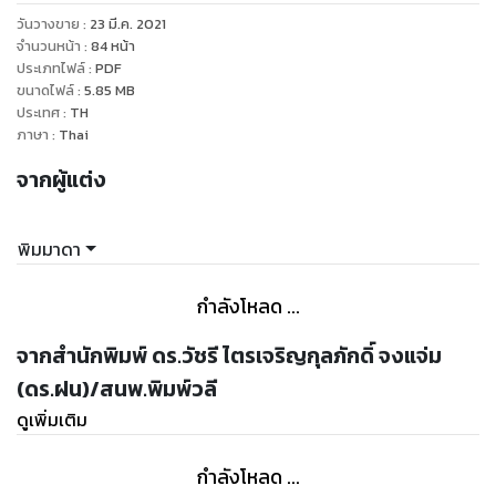
ท่านผู้อ่านจะได้มีหนังสือเล่มนี้ เก็บไว้ทดลองทำวุ้นหลากหลาย
วันวางขาย
:
23 มี.ค. 2021
สไตล์เพื่อรับประทานเองที่บ้านหรือจะนำไปประกอบเป็นอาชีพก็นับ
จำนวนหน้า
:
84
หน้า
ประเภทไฟล์
:
PDF
ขนาดไฟล์
:
5.85
MB
ประเทศ
:
TH
ภาษา
:
Thai
จากผู้แต่ง
พิมมาดา
กำลังโหลด ...
จากสำนักพิมพ์ ดร.วัชรี ไตรเจริญกุลภักดิ์ จงแจ่ม
(ดร.ฝน)/สนพ.พิมพ์วลี
ดูเพิ่มเติม
กำลังโหลด ...