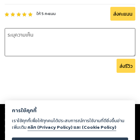
ส่งคะแนน
ให้
5
คะแนน
ส่งรีวิว
Copyright ©
2026
Storylog Co., Ltd. - สตอรี่ล็อกขอสงวนสิทธิ์ไม่รับผิดชอบ
การใช้คุกกี้
ต่อผลงานหรือเนื้อหาใดที่อัปโหลดผ่านเว็บไซต์และปรากฏว่าละเมิดสิทธิใน
ทรัพย์สินทางปัญญาของบุคคลอื่นหรือขัดต่อกฎหมายและศีลธรรม ดังนั้น ผู้อ่าน
เราใช้คุกกี้เพื่อให้ทุกคนได้ประสบการณ์การใช้งานที่ดียิ่งขึ้นอ่าน
ทุกท่านโปรดใช้วิจารณญาณในการกลั่นกรองด้วยตนเอง และหากท่านพบว่าส่วน
เพิ่มเติม
คลิก (Privacy Policy) และ (Cookie Policy)
หนึ่งส่วนใดขัดต่อกฎหมายและศีลธรรม กรุณาแจ้งมายังบริษัท เพื่อทีมงานจะได้
ดำเนินการในทันที ทั้งนี้ ทางสตอรี่ล็อกขอสงวนลิขสิทธิ์ตามพระราชบัญญัติ