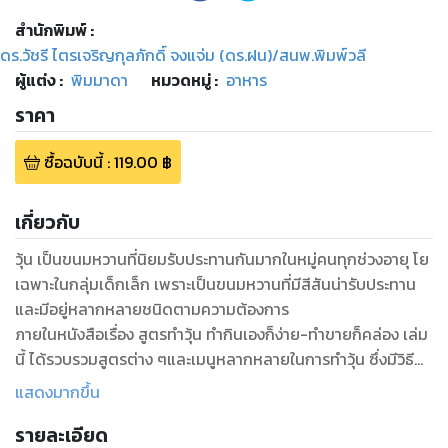
สำนักพิมพ์
:
ดร.วัชรี ไตรเจริญกุลภักดิ์ จงแจ่ม (ดร.ฝน)/สนพ.พิมพ์วลี
ผู้แต่ง :
พิมมาดา
หมวดหมู่
:
อาหาร
ราคา
ซื้อฉบับนี้
:
119.00
฿
เกี่ยวกับ
วุ้น เป็นขนมหวานที่นิยมรับประทานกันมากในหมู่คนทุกช่วงอายุ โย
เฉพาะในกลุ่มเด็กเล็ก เพราะเป็นขนมหวานที่มีสีสันน่ารับประทาน
และมีอยู่หลากหลายชนิดตามความต้องการ
ภายในหนังสือเรื่อง สูตรทำวุ้น ทำกินเองก็ง่าย-ทำขายก็คล่อง เล่ม
นี้ ได้รวบรวมสูตรต่าง ๆและเมนูหลากหลายในการทำวุ้น ซึ่งมีวิธี
การและอธิบายรายละเอียดในการทำ รวมถึงเคล็ดลับ ความรู้ต่างๆ
แสดงมากขึ้น
ในการทำวุ้นนานาชนิดและการปรุงวัตถุดิบและส่วนผสมชนิดต่าง ๆ
รายละเอียด
ในการทำตัววุ้นด้วยตนเองเอาไว้อย่างละเอียด ควรค่าอย่างยิ่งที่