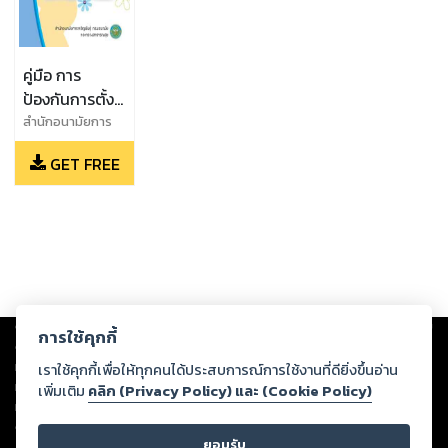
คู่มือ การ
ป้องกันการตั้ง
ครรภ์ที่ไม่พร้อม
สำนักอนามัยการ
เจริญพันธุ์ กรม
GET FREE
อนามัย กระทรวง
สาธารณสุข
Copyright ©
2026
Storylog Co., Ltd. - สตอรี่ล็อกขอสงวนสิทธิ์ไม่รับผิดชอบ
การใช้คุกกี้
ต่อผลงานหรือเนื้อหาใดที่อัปโหลดผ่านเว็บไซต์และปรากฏว่าละเมิดสิทธิใน
ทรัพย์สินทางปัญญาของบุคคลอื่นหรือขัดต่อกฎหมายและศีลธรรม ดังนั้น ผู้อ่าน
เราใช้คุกกี้เพื่อให้ทุกคนได้ประสบการณ์การใช้งานที่ดียิ่งขึ้นอ่าน
ทุกท่านโปรดใช้วิจารณญาณในการกลั่นกรองด้วยตนเอง และหากท่านพบว่าส่วน
เพิ่มเติม
คลิก (Privacy Policy) และ (Cookie Policy)
หนึ่งส่วนใดขัดต่อกฎหมายและศีลธรรม กรุณาแจ้งมายังบริษัท เพื่อทีมงานจะได้
ดำเนินการในทันที ทั้งนี้ ทางสตอรี่ล็อกขอสงวนลิขสิทธิ์ตามพระราชบัญญัติ
ยอมรับ
ลิขสิทธิ์ พ.ศ. 2537 (ฉบับล่าสุด)