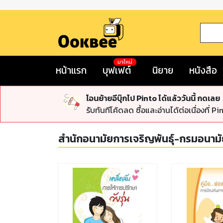
มาใหม่
หน้าแรก
บุฟเฟต์
นิยาย
หนังสือ
โอนย้ายอีบุ๊กไป Pinto ได้แล้ววันนี้ กดเลย
รับทันทีโค้ดลด ซื้อและอ่านได้ต่อเนื่องที่ Pi
สำนักอนามัยการเจริญพันธุ์-กรมอนา