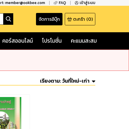
ort: member@ookbee.com
FAQ
เข้าสู่ระบบ
จัดการอีบุ๊ก
ตะกร้า
(
0
)
คอร์สออนไลน์
โปรโมชั่น
คะแนนสะสม
เรียงตาม:
วันที่ใหม่-เก่า