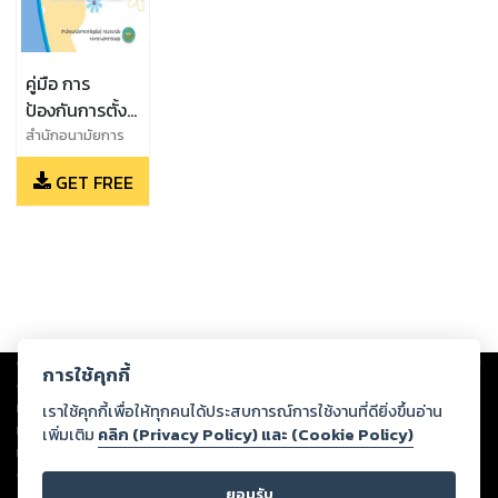
คู่มือ การ
ป้องกันการตั้ง
ครรภ์ที่ไม่พร้อม
สำนักอนามัยการ
เจริญพันธุ์ กรม
GET FREE
อนามัย กระทรวง
สาธารณสุข
Copyright ©
2026
Storylog Co., Ltd. - สตอรี่ล็อกขอสงวนสิทธิ์ไม่รับผิดชอบ
การใช้คุกกี้
ต่อผลงานหรือเนื้อหาใดที่อัปโหลดผ่านเว็บไซต์และปรากฏว่าละเมิดสิทธิใน
ทรัพย์สินทางปัญญาของบุคคลอื่นหรือขัดต่อกฎหมายและศีลธรรม ดังนั้น ผู้อ่าน
เราใช้คุกกี้เพื่อให้ทุกคนได้ประสบการณ์การใช้งานที่ดียิ่งขึ้นอ่าน
ทุกท่านโปรดใช้วิจารณญาณในการกลั่นกรองด้วยตนเอง และหากท่านพบว่าส่วน
เพิ่มเติม
คลิก (Privacy Policy) และ (Cookie Policy)
หนึ่งส่วนใดขัดต่อกฎหมายและศีลธรรม กรุณาแจ้งมายังบริษัท เพื่อทีมงานจะได้
ดำเนินการในทันที ทั้งนี้ ทางสตอรี่ล็อกขอสงวนลิขสิทธิ์ตามพระราชบัญญัติ
ยอมรับ
ลิขสิทธิ์ พ.ศ. 2537 (ฉบับล่าสุด)