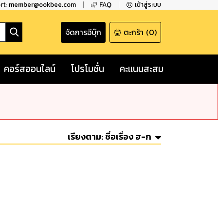
ort: member@ookbee.com
FAQ
เข้าสู่ระบบ
จัดการอีบุ๊ก
ตะกร้า
(
0
)
คอร์สออนไลน์
โปรโมชั่น
คะแนนสะสม
เรียงตาม:
ชื่อเรื่อง ฮ-ก