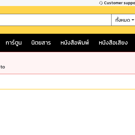
Customer supp
ทั้งหมด
การ์ตูน
นิตยสาร
หนังสือพิมพ์
หนังสือเสียง
nto