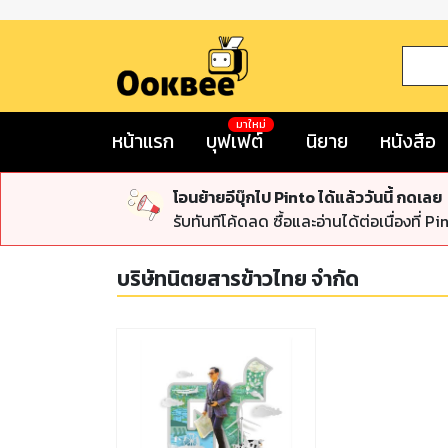
มาใหม่
หน้าแรก
บุฟเฟต์
นิยาย
หนังสือ
โอนย้ายอีบุ๊กไป Pinto ได้แล้ววันนี้ กดเลย
รับทันทีโค้ดลด ซื้อและอ่านได้ต่อเนื่องที่ Pi
บริษัทนิตยสารข้าวไทย จำกัด