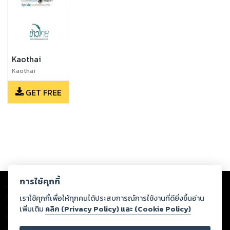
Kaothai
Kaothai
October-
GET FREE
December 2017
Copyright ©
2026
Storylog Co., Ltd. - สตอรี่ล็อกขอสงวนสิทธิ์ไม่รับผิดชอบ
การใช้คุกกี้
ต่อผลงานหรือเนื้อหาใดที่อัปโหลดผ่านเว็บไซต์และปรากฏว่าละเมิดสิทธิใน
ทรัพย์สินทางปัญญาของบุคคลอื่นหรือขัดต่อกฎหมายและศีลธรรม ดังนั้น ผู้อ่าน
เราใช้คุกกี้เพื่อให้ทุกคนได้ประสบการณ์การใช้งานที่ดียิ่งขึ้นอ่าน
ทุกท่านโปรดใช้วิจารณญาณในการกลั่นกรองด้วยตนเอง และหากท่านพบว่าส่วน
เพิ่มเติม
คลิก (Privacy Policy) และ (Cookie Policy)
หนึ่งส่วนใดขัดต่อกฎหมายและศีลธรรม กรุณาแจ้งมายังบริษัท เพื่อทีมงานจะได้
ดำเนินการในทันที ทั้งนี้ ทางสตอรี่ล็อกขอสงวนลิขสิทธิ์ตามพระราชบัญญัติ