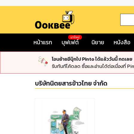
มาใหม่
หน้าแรก
บุฟเฟต์
นิยาย
หนังสือ
โอนย้ายอีบุ๊กไป Pinto ได้แล้ววันนี้ กดเลย
รับทันทีโค้ดลด ซื้อและอ่านได้ต่อเนื่องที่ Pi
บริษัทนิตยสารข้าวไทย จำกัด