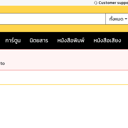
Customer supp
ทั้งหมด
การ์ตูน
นิตยสาร
หนังสือพิมพ์
หนังสือเสียง
nto