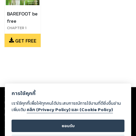
BAREFOOT be
free
CHAPTER 1
LUXURY HOTELS
GET FREE
& RESORTS
Copyright ©
2026
Storylog Co., Ltd. - สตอรี่ล็อกขอสงวนสิทธิ์ไม่รับผิดชอบ
การใช้คุกกี้
ต่อผลงานหรือเนื้อหาใดที่อัปโหลดผ่านเว็บไซต์และปรากฏว่าละเมิดสิทธิใน
ทรัพย์สินทางปัญญาของบุคคลอื่นหรือขัดต่อกฎหมายและศีลธรรม ดังนั้น ผู้อ่าน
เราใช้คุกกี้เพื่อให้ทุกคนได้ประสบการณ์การใช้งานที่ดียิ่งขึ้นอ่าน
ทุกท่านโปรดใช้วิจารณญาณในการกลั่นกรองด้วยตนเอง และหากท่านพบว่าส่วน
เพิ่มเติม
คลิก (Privacy Policy) และ (Cookie Policy)
หนึ่งส่วนใดขัดต่อกฎหมายและศีลธรรม กรุณาแจ้งมายังบริษัท เพื่อทีมงานจะได้
ดำเนินการในทันที ทั้งนี้ ทางสตอรี่ล็อกขอสงวนลิขสิทธิ์ตามพระราชบัญญัติ
ยอมรับ
ลิขสิทธิ์ พ.ศ. 2537 (ฉบับล่าสุด)