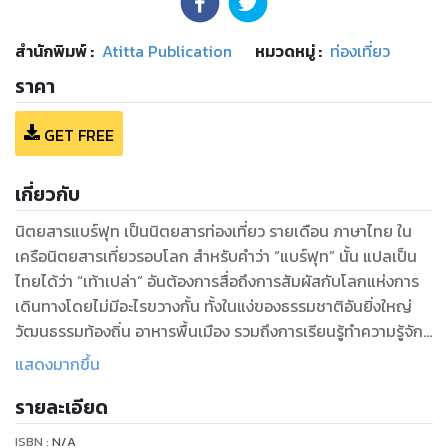
สำนักพิมพ์
:
Atitta Publication
หมวดหมู่
:
ท่องเที่ยว
ราคา
GET FREE
เกี่ยวกับ
นิตยสารแบร์ฟุท เป็นนิตยสารท่องเที่ยว รายเดือน ภาษาไทย ใน
เครือนิตยสารเที่ยวรอบโลก สำหรับคำว่า “แบร์ฟุท” นั้น แปลเป็น
ไทยได้ว่า “เท้าเปล่า” อันต้องการสื่อถึงการสัมผัสกับโลกแห่งการ
เดินทางโดยไม่มีอะไรขวางกั้น ทั้งในแง่ของธรรมชาติอันยิ่งใหญ่
วัฒนธรรมท้องถิ่น อาหารพื้นเมือง รวมถึงการเรียนรู้ทำความรู้จัก
กับผู้คน หรืออีกนัยหนึ่ง...เท้าเปล่ายังหมายถึง ความสะดวกสบาย
แสดงมากขึ้น
ผ่อนคลายจากชีวิตอันวุ่นวาย ในที่พักหรือสถานที่ที่มีบรรยากาศ
รายละเอียด
เหมาะแก่การพักผ่อน...สำหรับ BAREFOOT_be free นั้น เป็น
นิตยสารฉบับพิเศษในรูปแบบ Free Copy ด้วยแนวคิดการคืน
ISBN :
N/A