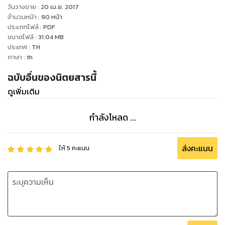
กำไรสู่ผู้อ่านและทำให้ผู้อ่านได้รู้จักพวกเรากันมากยิ่งขึ้น :)
วันวางขาย
:
20 เม.ย. 2017
จำนวนหน้า
:
90
หน้า
ประเภทไฟล์
:
PDF
ขนาดไฟล์
:
31.04
MB
ประเทศ
:
TH
ภาษา
:
th
ฉบับอื่นของนิตยสารนี้
ดูเพิ่มเติม
กำลังโหลด ...
ส่งคะแนน
ให้
5
คะแนน