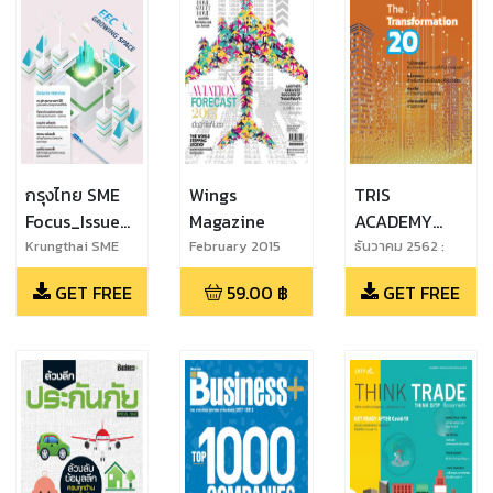
กรุงไทย SME
Wings
TRIS
Focus_Issue
Magazine
ACADEMY
39_August -
CLUB
Krungthai SME
February 2015
ธันวาคม 2562 :
Focus_Issue
Issue 27 (ฟรี)
October 2023
MAGAZINE
GET FREE
59.00
฿
GET FREE
39_August -
October 2023