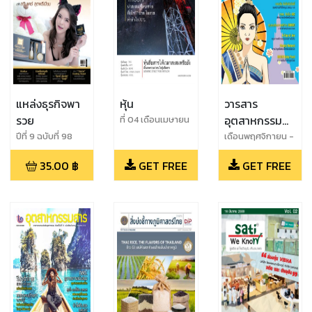
แหล่งธุรกิจพา
หุ้น
วารสาร
รวย
อุตสาหกรรม
ที่ 04 เดือนเมษายน
2561
สาร
ปีที่ 9 ฉบับที่ 98
เดือนพฤศจิกายน -
ประจำเดือน
ธันวาคม 2561
35.00
฿
GET FREE
GET FREE
พฤศจิกายน 2561