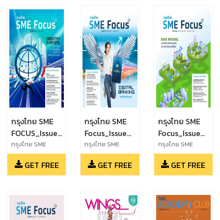
กรุงไทย SME
กรุงไทย SME
กรุงไทย SME
FOCUS_Issue
Focus_Issue
Focus_Issue
42_May -
41_February -
40_November
กรุงไทย SME
กรุงไทย SME
กรุงไทย SME
FOCUS_Issue
Focus_Issue
Focus_Issue
July 2024
April 2024
2023-
GET FREE
GET FREE
GET FREE
42_May - July
41_February -
40_November
January 2024
2024
April 2024
2023-January
2024-ok