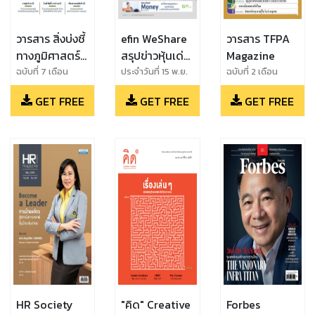
วารสาร สิ่งบ่งชี้
efin WeShare
วารสาร TFPA
ทางภูมิศาสตร์
สรุปข่าวหุ้นเด่น
Magazine
ไทย
รายวัน
ฉบับที่ 7 เดือน
ประจำวันที่ 15 พ.ย.
ฉบับที่ 2 เดือน
เมษายน 2567
2561
มิถุนายน 2567
GET FREE
GET FREE
GET FREE
HR Society
"คิด" Creative
Forbes