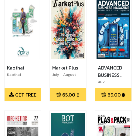
Kaothai
Market Plus
ADVANCED
BUSINESS
Kaothai
July - August
October-
2026
MAGAZINE
402
December 2017
GET FREE
65.00
฿
69.00
฿