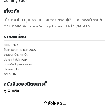
Coming Soon
เกี่ยวกับ
เนื้อหาจะเป็น มุมมอง และ แผนการเทรด คู่เงิน และ ทองคำ รายวัน
ด้วยเทคนิค Advance Supply Demand หรือ QM/RTM
รายละเอียด
ISBN :
N/A
วันวางขาย
:
13 มิ.ย. 2022
จำนวนหน้า
:
4
หน้า
ประเภทไฟล์
:
PDF
ขนาดไฟล์
:
583.26
kB
ประเทศ
:
TH
ภาษา
:
th
ฉบับอื่นของนิตยสารนี้
ดูเพิ่มเติม
กำลังโหลด ...