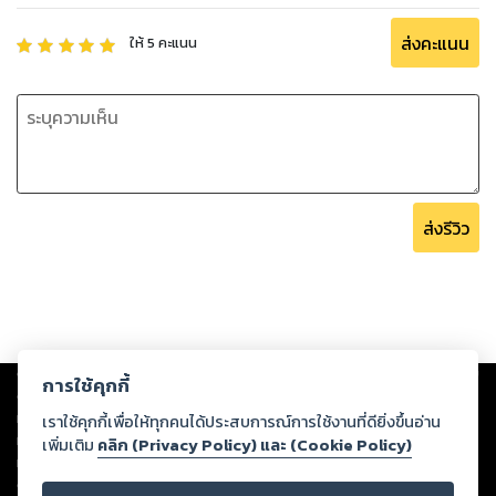
ส่งคะแนน
ให้
5
คะแนน
ส่งรีวิว
Copyright ©
2026
Storylog Co., Ltd. - สตอรี่ล็อกขอสงวนสิทธิ์ไม่รับผิดชอบ
การใช้คุกกี้
ต่อผลงานหรือเนื้อหาใดที่อัปโหลดผ่านเว็บไซต์และปรากฏว่าละเมิดสิทธิใน
ทรัพย์สินทางปัญญาของบุคคลอื่นหรือขัดต่อกฎหมายและศีลธรรม ดังนั้น ผู้อ่าน
เราใช้คุกกี้เพื่อให้ทุกคนได้ประสบการณ์การใช้งานที่ดียิ่งขึ้นอ่าน
ทุกท่านโปรดใช้วิจารณญาณในการกลั่นกรองด้วยตนเอง และหากท่านพบว่าส่วน
เพิ่มเติม
คลิก (Privacy Policy) และ (Cookie Policy)
หนึ่งส่วนใดขัดต่อกฎหมายและศีลธรรม กรุณาแจ้งมายังบริษัท เพื่อทีมงานจะได้
ดำเนินการในทันที ทั้งนี้ ทางสตอรี่ล็อกขอสงวนลิขสิทธิ์ตามพระราชบัญญัติ