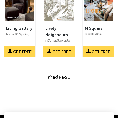
Living Gallery
Lively
M Square
Neighbourhood
Issue 10 Spring
ISSUE #09
2015
by SC FAMILY
คู่มือคนเมือง ฉบับ
ไร้สารพิษ
GET FREE
GET FREE
GET FREE
กำลังโหลด ...
Copyright ©
2026
Storylog Co., Ltd. - สตอรี่ล็อกขอสงวนสิทธิ์ไม่รับผิดชอบ