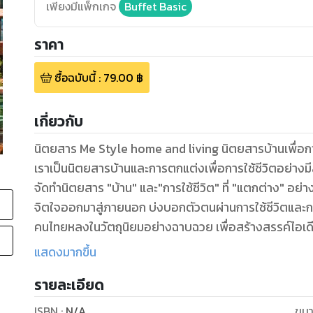
เพียงมีแพ็กเกจ
Buffet Basic
ราคา
ซื้อฉบับนี้
:
79.00
฿
เกี่ยวกับ
นิตยสาร Me Style home and living นิตยสารบ้านเพื่อกา
เราเป็นนิตยสารบ้านและการตกแต่งเพื่อการใช้ชีวิตอย่างมีส
จัดทำนิตยสาร "บ้าน" และ"การใช้ชีวิต" ที่ "แตกต่าง" อ
จิตใจออกมาสู่ภายนอก บ่งบอกตัวตนผ่านการใช้ชีวิตและ
คนไทยหลงในวัตถุนิยมอย่างฉาบฉวย เพื่อสร้างสรรค์ไอเดี
ออกแบบชีวิต ออกแบบบ้านอย่างมีสไตล์ และเราเป็นนิตย
แสดงมากขึ้น
โจทย์คนทุกช่วงวัยให้ "อยู่ดี อย่างมีสไตล์" ทั้งเด็ก ผูู้สู
รายละเอียด
ควรได้เข้าถึงเพื่อคุณภาพชีวิตที่ดีอย่าง "มีสไตล์"
ISBN :
N/A
ขนา