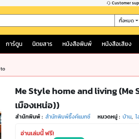
Customer su
ทั้งหมด
การ์ตูน
นิตยสาร
หนังสือพิมพ์
หนังสือเสียง
nto
Me Style home and living (Me St
เมืองเหน่อ))
สำนักพิมพ์
:
สำนักพิมพ์ธิ๊งค์แมกซ์
หมวดหมู่
:
บ้าน
,
ไ
อ่านเล่มนี้ ฟรี!