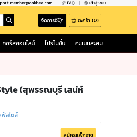
pport: member@ookbee.com
FAQ
เข้าสู่ระบบ
จัดการอีบุ๊ก
ตะกร้า
(
0
)
คอร์สออนไลน์
โปรโมชั่น
คะแนนสะสม
yle (สุพรรณบุรี เสน่ห์
ลฟ์สไตล์
สมัครแพ็กเกจ