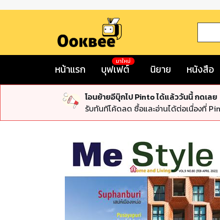
มาใหม่
หน้าแรก
บุฟเฟต์
นิยาย
หนังสือ
โอนย้ายอีบุ๊กไป Pinto ได้แล้ววันนี้ กดเลย
รับทันทีโค้ดลด ซื้อและอ่านได้ต่อเนื่องที่ Pi