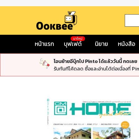
มาใหม่
หน้าแรก
บุฟเฟต์
นิยาย
หนังสือ
โอนย้ายอีบุ๊กไป Pinto ได้แล้ววันนี้ กดเลย
รับทันทีโค้ดลด ซื้อและอ่านได้ต่อเนื่องที่ Pi