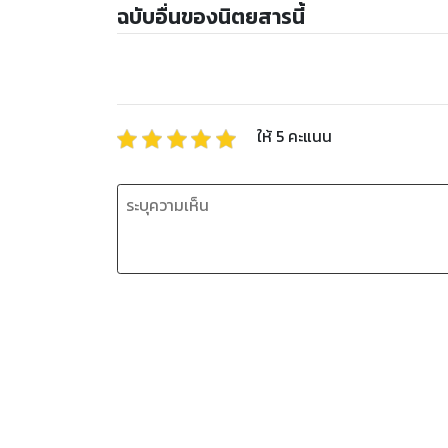
ฉบับอื่นของนิตยสารนี้
ให้
5
คะแนน