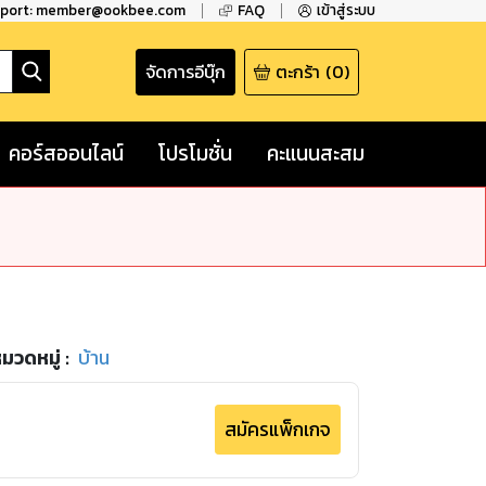
pport: member@ookbee.com
FAQ
เข้าสู่ระบบ
จัดการอีบุ๊ก
ตะกร้า
(
0
)
คอร์สออนไลน์
โปรโมชั่น
คะแนนสะสม
มวดหมู่
:
บ้าน
สมัครแพ็กเกจ