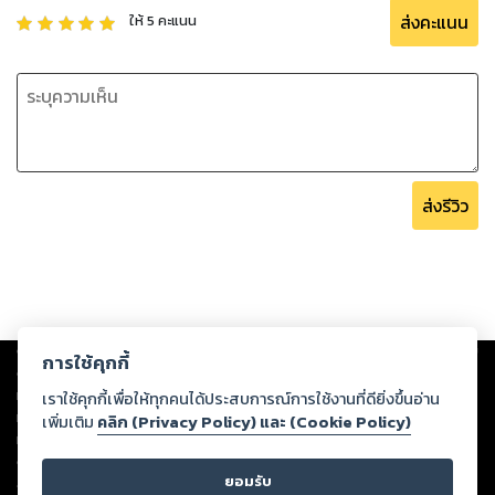
สร้างและพัฒนายูทูปแชลนัล homebuyers TV มีผู้ติดตาม
ส่งคะแนน
ให้
5
คะแนน
(subscribe) มากกว่า 100,000 ราย
Home Buyers ยังก้าวกระโดดเข้าสู่ยุค Big data & Machine
Learning ด้วยการก่อตั้งบริษัท HOMEdotTECH วิจัยและพัฒนา
นำความรู้และเทคโนโลยีสมัยใหม่ สร้างเครื่องมือใหม่เพื่อตอบ
สนองความต้องการผู้ต้องการที่อยู่อาศัยให้แม่นยำและมี
ประสิทธิภาพมากยิ่งขึ้น
ส่งรีวิว
กาลเวลาเปลี่ยน เทคโนโลยีเปลี่ยน ผู้คนเปลี่ยน ตลาดเปลี่ยน แต่
เจตนารมณ์ Home Buyers ยังคงเดิม คือ การช่วยให้ผู้บริโภค
เลือกหาเลือกซื้อที่อยู่อาศัยได้ตรงความต้องการมากที่สุดเหมาะสม
ที่สุด ช่วยให้ธุรกิจอสังหาริมทรัพย์เพื่อที่อยู่อาศัยดำเนินธุรกิจได้
Copyright ©
2026
Storylog Co., Ltd. - สตอรี่ล็อกขอสงวนสิทธิ์ไม่รับผิดชอบ
การใช้คุกกี้
อย่างมีประสิทธิภาพสูงสุด
ต่อผลงานหรือเนื้อหาใดที่อัปโหลดผ่านเว็บไซต์และปรากฏว่าละเมิดสิทธิใน
ทรัพย์สินทางปัญญาของบุคคลอื่นหรือขัดต่อกฎหมายและศีลธรรม ดังนั้น ผู้อ่าน
เราใช้คุกกี้เพื่อให้ทุกคนได้ประสบการณ์การใช้งานที่ดียิ่งขึ้นอ่าน
ทุกท่านโปรดใช้วิจารณญาณในการกลั่นกรองด้วยตนเอง และหากท่านพบว่าส่วน
ถึงตอนนี้เราคงต้องยุติและกล่าวคำอำลาผู้อ่านทุกท่าน และผู้ให้การ
เพิ่มเติม
คลิก (Privacy Policy) และ (Cookie Policy)
หนึ่งส่วนใดขัดต่อกฎหมายและศีลธรรม กรุณาแจ้งมายังบริษัท เพื่อทีมงานจะได้
สนับสนุนนิตยสาร Home Buyer Guide ตลอดเวลาที่ผ่านมา
ดำเนินการในทันที ทั้งนี้ ทางสตอรี่ล็อกขอสงวนลิขสิทธิ์ตามพระราชบัญญัติ
ยอมรับ
ลิขสิทธิ์ พ.ศ. 2537 (ฉบับล่าสุด)