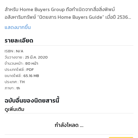
สำหรับ Home Buyers Group ถือกำเนิดจากสื่อสิ่งพิพม์
อสังหาริมทรัพย์ “นิตยสาร Home Buyers Guide” เมื่อปี 2536
ทำหน้าที่รวบรวมข้อมูลข่าวสารโครงการที่อยู่อาศัยทั่วประเทศไทย
แสดงมากขึ้น
ให้กับผู้ที่กำลังจะซื้อที่อยู่อาศัย ได้รับการต้อนรับจากตลาดอย่างดี
รายละเอียด
ยิ่ง และขยายตัวออกผลิตภัณฑ์ที่เกี่ยวเนื่องตอบสนองผู้บริโภค
หลากหลายกลุ่ม อาทิ ผู้ผลิตรายการโทรทัศน์เกี่ยวกับการเลือกซื้อ
ISBN :
N/A
บ้าน ผู้จัดงานแสดงสินค้าที่อยู่อาศัย
วันวางขาย
:
25 มี.ค. 2020
จำนวนหน้า
:
80
หน้า
ประเภทไฟล์
:
PDF
เมื่อโลกเปลี่ยนจากยุค Analog เข้าสู่ Digital เปลี่ยนจากสื่อ
ขนาดไฟล์
:
65.16
MB
ประเภท Hard Copy ไปสู่สื่อ Online และ Social เรารับรู้ถึงสิ่งนี้
ประเทศ
:
TH
และปรับตัวรับการเปลี่ยนแปลง
ภาษา
:
th
ฉบับอื่นของนิตยสารนี้
เราเริ่มสร้างและพัฒนาเว็บไซต์ www.home.co.th ตั้งแต่ปี 2000
ดูเพิ่มเติม
จนปัจจุบันกลายเป็นเว็บไซต์ชั้นนำในการค้นหาที่อยู่อาศัยใหม่ มีผู้
เข้าเยี่ยมชมเดือนละ 1.2 ล้านราย หรือเฉลี่ยวันละ 3-4 หมื่นคน
สร้างและพัฒนาเฟสบุ๊คแฟนเพจ home.co.th มีผู้ติดตามมากกว่า
กำลังโหลด ...
800,000 ราย