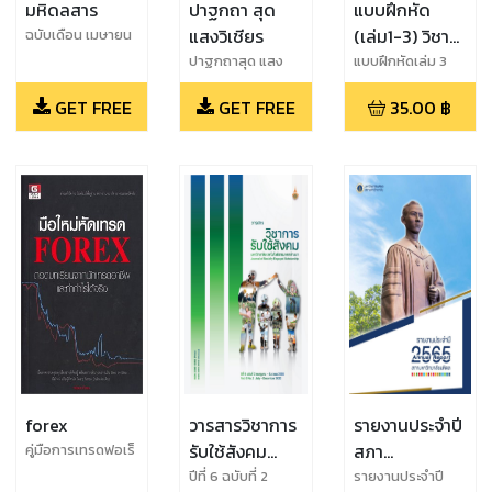
มหิดลสาร
ปาฐกถา สุด
แบบฝึกหัด
แสงวิเชียร
(เล่ม1-3) วิชา
ฉบับเดือน เมษายน
ปีพ.ศ. 2567
ภาษาบาลี
ปาฐกถาสุด แสง
แบบฝึกหัดเล่ม 3
วิเชียร พ.ศ. 2566
วิชาภาษาบาลี
GET FREE
GET FREE
35.00
฿
หลักสูตรระยะสั้น 3
วัน ใช้ฝึกแจกวิภัตติ
13 การันต์ ใน 3
ลิงค์ พร้อมศัพท์พระ
ไตรปิฎก
forex
วารสารวิชาการ
รายงานประจำปี
รับใช้สังคม
สภา
คู่มือการเทรดฟอเร็
กมือใหม่
ม.เทคโนโลยี
มหาวิทยาลัย
ปีที่ 6 ฉบับที่ 2
รายงานประจำปี