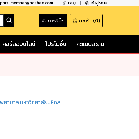
pport: member@ookbee.com
FAQ
เข้าสู่ระบบ
จัดการอีบุ๊ก
ตะกร้า
(
0
)
คอร์สออนไลน์
โปรโมชั่น
คะแนนสะสม
ชพยาบาล มหาวิทยาลัยมหิดล