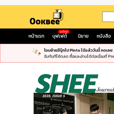
มาใหม่
หน้าแรก
บุฟเฟต์
นิยาย
หนังสือ
โอนย้ายอีบุ๊กไป Pinto ได้แล้ววันนี้ กดเลย
รับทันทีโค้ดลด ซื้อและอ่านได้ต่อเนื่องที่ Pi