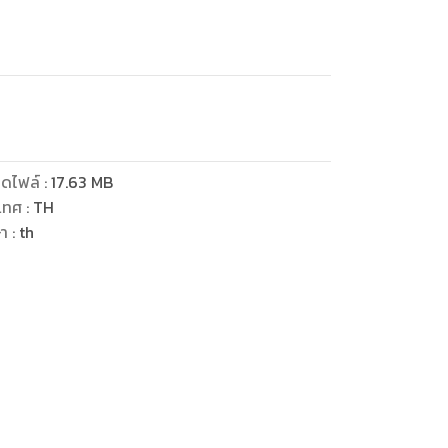
ดไฟล์
:
17.63
MB
เทศ
:
TH
ษา
:
th