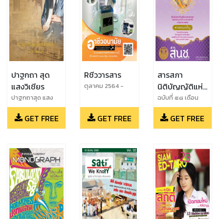
ปาฐกถา สุด
Rชีววารสาร
สารสภา
แสงวิเชียร
นิติบัญญัติแห่ง
ตุลาคม 2564 -
มีนาคม 2565
ชาติ
ปาฐกถาสุด แสง
ฉบับที่ ๕๘ เดือน
วิเชียร พ.ศ. 2566
พฤษภาคม ๒๕๖๒
GET FREE
GET FREE
GET FREE