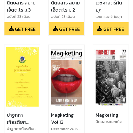
นิตยสาร สยาม
นิตยสาร สยาม
เวชศาสตร์ทัน
เอ็ดตะโร ม.3
เอ็ดตะโร ม.2
ยุค
ฉบับที่ 23 เดือน
ฉบับที่ 23 เดือน
เวชศาสตร์ทันยุค
มิถุนายน 2561
มิถุนายน 2561
2561 เล่ม 2
GET FREE
GET FREE
GET FREE
ปาฐกถา
Magketing
Magketing
เกียรติยศ
Vol.13
นิตยสารแมกเก็ต
ติ้ง (Magketing)
สุมาลี นิมมาน
ปาฐกถาเกียรติยศ
December 2015 -