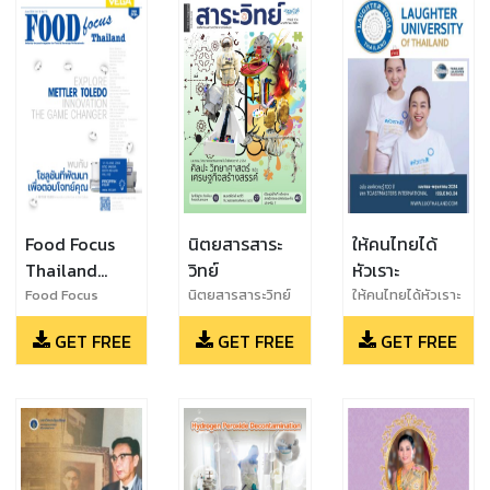
Food Focus
นิตยสารสาระ
ให้คนไทยได้
Thailand
วิทย์
หัวเราะ
magazine
Food Focus
นิตยสารสาระวิทย์
ให้คนไทยได้หัวเราะ
Thailand
ฉบับที่ 104
ปีที่ 1 ฉบับที่ 4
GET FREE
GET FREE
GET FREE
Magazine June
พฤศจิกายน 2564
(เมษายน -
2024
พฤษภาคม 2024)