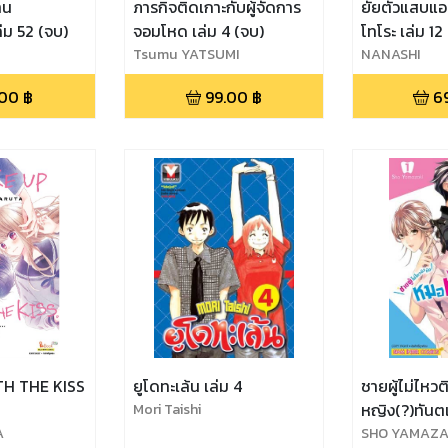
าน
ภารกิจติดเกาะกับผู้จัดการ
ยัยตัวแสบแอ
่ม 52 (จบ)
จอมโหด เล่ม 4 (จบ)
โทโระ เล่ม 12
Tsumu YATSUMI
NANASHI
.00
฿
99.00
฿
6
H THE KISS
ยูโดทะเล้น เล่ม 4
ชายผู้ไม่ไหว
Mori Taishi
หญิง(?)ทันตแ
A
SHO YAMAZA