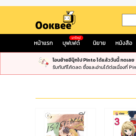
มาใหม่
หน้าแรก
บุฟเฟต์
นิยาย
หนังสือ
โอนย้ายอีบุ๊กไป Pinto ได้แล้ววันนี้ กดเลย
รับทันทีโค้ดลด ซื้อและอ่านได้ต่อเนื่องที่ Pi