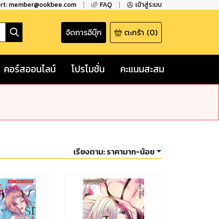
ort: member@ookbee.com
FAQ
เข้าสู่ระบบ
จัดการอีบุ๊ก
ตะกร้า
(
0
)
คอร์สออนไลน์
โปรโมชั่น
คะแนนสะสม
เรียงตาม:
ราคามาก-น้อย