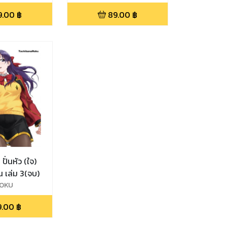
9.00
฿
89.00
฿
ปั่นหัว (ใจ)
ยัยหมาสุดเปิ่น เล่ม 3(จบ)
OKU
9.00
฿