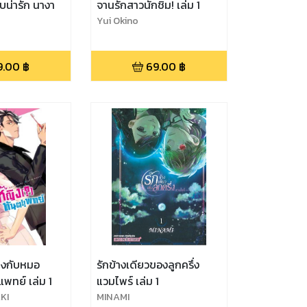
บน่ารัก นางา
จานรักสาวนักชิม! เล่ม 1
Yui Okino
9.00
฿
69.00
฿
ติงกับหมอ
รักข้างเดียวของลูกครึ่ง
พทย์ เล่ม 1
แวมไพร์ เล่ม 1
KI
MINAMI