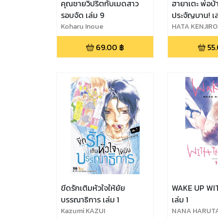
คุณชายวิปริตกับเมดสาว
ฮายาเตะ พ่อบ้
รอบจัด เล่ม 9
ประจัญบาน! เล
Koharu Inoue
HATA KENJIRO
69.00
฿
55
ขีดรักเติมหัวใจให้ยัย
WAKE UP WIT
บรรณาธิการ เล่ม 1
เล่ม 1
Kazumi KAZUI
NANA HARUT