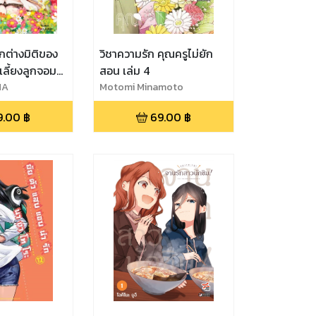
ลกต่างมิติของ
วิชาความรัก คุณครูไม่ยัก
้เลี้ยงลูกจอม
สอน เล่ม 4
ม 2
MA
Motomi Minamoto
9.00
฿
69.00
฿