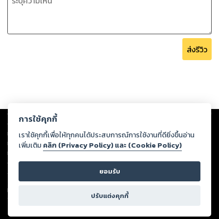
ส่งรีวิว
Copyright ©
2026
Storylog Co., Ltd. - สตอรี่ล็อกขอสงวนสิทธิ์ไม่รับผิดชอบ
การใช้คุกกี้
ต่อผลงานหรือเนื้อหาใดที่อัปโหลดผ่านเว็บไซต์และปรากฏว่าละเมิดสิทธิใน
ทรัพย์สินทางปัญญาของบุคคลอื่นหรือขัดต่อกฎหมายและศีลธรรม ดังนั้น ผู้อ่าน
เราใช้คุกกี้เพื่อให้ทุกคนได้ประสบการณ์การใช้งานที่ดียิ่งขึ้นอ่าน
ทุกท่านโปรดใช้วิจารณญาณในการกลั่นกรองด้วยตนเอง และหากท่านพบว่าส่วน
เพิ่มเติม
คลิก (Privacy Policy) และ (Cookie Policy)
หนึ่งส่วนใดขัดต่อกฎหมายและศีลธรรม กรุณาแจ้งมายังบริษัท เพื่อทีมงานจะได้
ดำเนินการในทันที ทั้งนี้ ทางสตอรี่ล็อกขอสงวนลิขสิทธิ์ตามพระราชบัญญัติ
ยอมรับ
ลิขสิทธิ์ พ.ศ. 2537 (ฉบับล่าสุด)
For support: member@ookbee.com
ปรับแต่งคุกกี้
Version
1.3.17