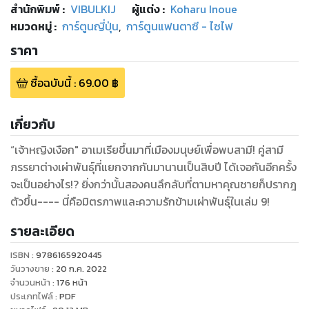
สำนักพิมพ์
:
VIBULKIJ
ผู้แต่ง :
Koharu Inoue
หมวดหมู่
:
การ์ตูนญี่ปุ่น
,
การ์ตูนแฟนตาซี - ไซไฟ
ราคา
ซื้อฉบับนี้
:
69.00
฿
เกี่ยวกับ
“เจ้าหญิงเงือก" อาเมเรียขึ้นมาที่เมืองมนุษย์เพื่อพบสามี! คู่สามี
ภรรยาต่างเผ่าพันธุ์ที่แยกจากกันมานานเป็นสิบปี ได้เจอกันอีกครั้ง
จะเป็นอย่างไร!? ยิ่งกว่านั้นสองคนลึกลับที่ตามหาคุณชายก็ปรากฎ
ตัวขึ้น---- นี่คือมิตรภาพและความรักข้ามเผ่าพันธุ์ในเล่ม 9!
รายละเอียด
ISBN :
9786165920445
วันวางขาย
:
20 ก.ค. 2022
จำนวนหน้า
:
176
หน้า
ประเภทไฟล์
:
PDF