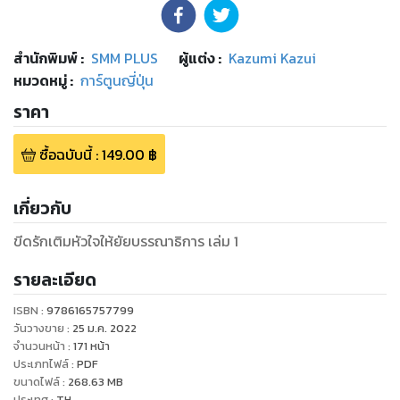
สำนักพิมพ์
:
SMM PLUS
ผู้แต่ง :
Kazumi Kazui
หมวดหมู่
:
การ์ตูนญี่ปุ่น
ราคา
ซื้อฉบับนี้
:
149.00
฿
เกี่ยวกับ
ขีดรักเติมหัวใจให้ยัยบรรณาธิการ เล่ม 1
รายละเอียด
ISBN :
9786165757799
วันวางขาย
:
25 ม.ค. 2022
จำนวนหน้า
:
171
หน้า
ประเภทไฟล์
:
PDF
ขนาดไฟล์
:
268.63
MB
ประเทศ
:
TH