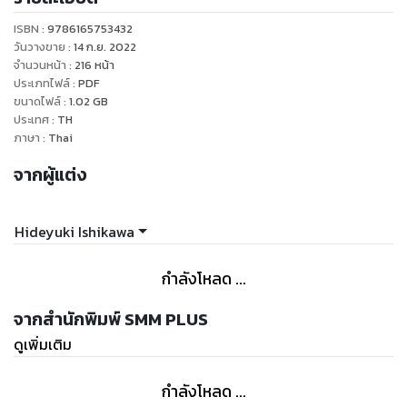
ความรัก” ครั้งแรกของญี่ปุ่นโดยหนุ่มสาวผู้ไร้เดียงสา ได้เปิดฉาก
ISBN :
9786165753432
แล้ว
วันวางขาย
:
14 ก.ย. 2022
จำนวนหน้า
:
216
หน้า
ประเภทไฟล์
:
PDF
ขนาดไฟล์
:
1.02
GB
ประเทศ
:
TH
ภาษา
:
Thai
จากผู้แต่ง
Hideyuki Ishikawa
กำลังโหลด ...
จากสำนักพิมพ์ SMM PLUS
ดูเพิ่มเติม
กำลังโหลด ...