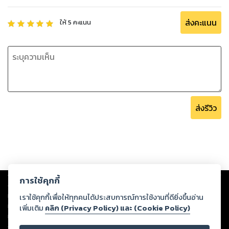
ส่งคะแนน
ให้
5
คะแนน
ส่งรีวิว
Copyright ©
2026
Storylog Co., Ltd. - สตอรี่ล็อกขอสงวนสิทธิ์ไม่รับผิดชอบ
การใช้คุกกี้
ต่อผลงานหรือเนื้อหาใดที่อัปโหลดผ่านเว็บไซต์และปรากฏว่าละเมิดสิทธิใน
ทรัพย์สินทางปัญญาของบุคคลอื่นหรือขัดต่อกฎหมายและศีลธรรม ดังนั้น ผู้อ่าน
เราใช้คุกกี้เพื่อให้ทุกคนได้ประสบการณ์การใช้งานที่ดียิ่งขึ้นอ่าน
ทุกท่านโปรดใช้วิจารณญาณในการกลั่นกรองด้วยตนเอง และหากท่านพบว่าส่วน
เพิ่มเติม
คลิก (Privacy Policy) และ (Cookie Policy)
หนึ่งส่วนใดขัดต่อกฎหมายและศีลธรรม กรุณาแจ้งมายังบริษัท เพื่อทีมงานจะได้
ดำเนินการในทันที ทั้งนี้ ทางสตอรี่ล็อกขอสงวนลิขสิทธิ์ตามพระราชบัญญัติ