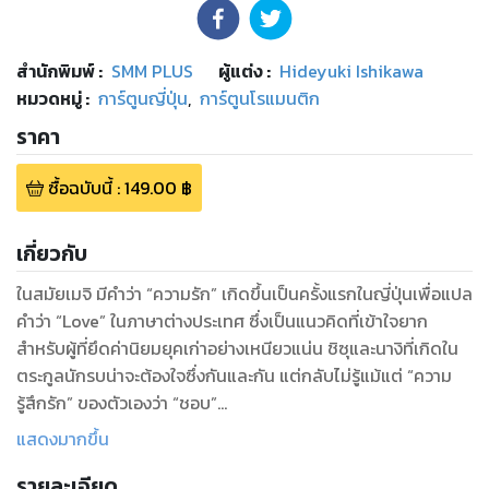
สำนักพิมพ์
:
SMM PLUS
ผู้แต่ง :
Hideyuki Ishikawa
หมวดหมู่
:
การ์ตูนญี่ปุ่น
,
การ์ตูนโรแมนติก
ราคา
ซื้อฉบับนี้
:
149.00
฿
เกี่ยวกับ
ในสมัยเมจิ มีคำว่า “ความรัก” เกิดขึ้นเป็นครั้งแรกในญี่ปุ่นเพื่อแปล
คำว่า “Love” ในภาษาต่างประเทศ ซึ่งเป็นแนวคิดที่เข้าใจยาก
สำหรับผู้ที่ยึดค่านิยมยุคเก่าอย่างเหนียวแน่น ชิซุและนางิที่เกิดใน
ตระกูลนักรบน่าจะต้องใจซึ่งกันและกัน แต่กลับไม่รู้แม้แต่ “ความ
รู้สึกรัก” ของตัวเองว่า “ชอบ”
แสดงมากขึ้น
ทั้งสองคนตั้งเป้าหมายจะเป็นแพทย์เพื่ออยู่รอดในยุคใหม่ แต่กลับ
รายละเอียด
ต้องพยายามอย่างหนักกับทุกอย่างในชีวิตประจำวัน “เรื่องราว