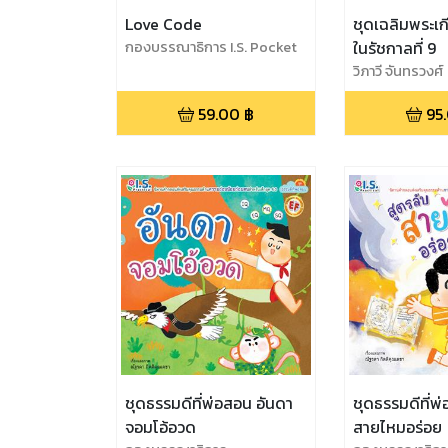
Love Code
ชุดเฉลิมพระเกี
กองบรรณาธิการ I.S. Pocket
ในรัชกาลที่ 9
วิภาวี จันทรวงศ์
59.00
฿
95
ชุดธรรมดีที่พ่อสอน อันดา
ชุดธรรมดีที่พ
จอมโอ้อวด
สายไหมอร่อย