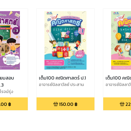
รียมสอบ
เต็ม100 คณิตศาสตร์ ป.1
เต็ม100 คณิ
.3
อาจารย์นิลลาวัลย์ ประสาน
อาจารย์นิลลาว
เนตร
เนตร
รจน์รุ่ง
.00
฿
150.00
฿
22