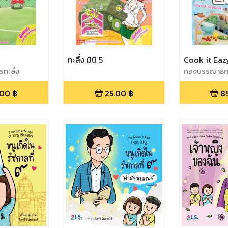
ทะลึ่ง มินิ 5
Cook it Eaz
ทะลึ่ง
กองบรรณาธิก
.00
฿
25.00
฿
8