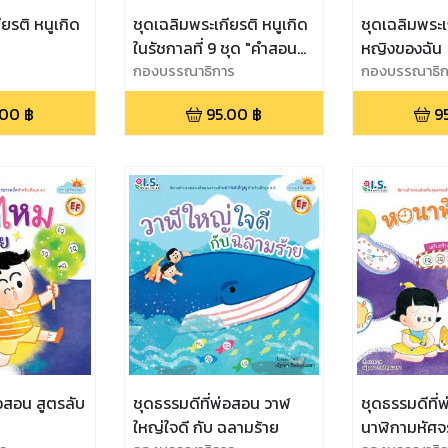
ยรติ หนูเกิด
ชุดเฉลิมพระเกียรติ หนูเกิด
ชุดเฉลิมพระเก
ในรัชกาลที่ 9 ชุด "คำสอน
หญิงของฉัน
ของพ่อ"
กองบรรณาธิการ
กองบรรณาธิก
.00
฿
95.00
฿
9
่อสอน สูตรลับ
ชุดธรรมดีที่พ่อสอน วาฬ
ชุดธรรมดีที่
ใหญ่ใจดี กับ ฉลามร้าย
นาฬิกามหัศจ