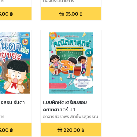
าร
กองบรรณาธิการ
5.00
฿
95.00
฿
พ่อสอน อันดา
แบบฝึกหัดเตรียมสอบ
คณิตศาสตร์ ป.1
าร
อาจารย์วราพร สิทธิ์พรสุวรรณ
5.00
฿
220.00
฿