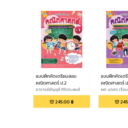
แบบฝึกหัดเตรียมสอบ
แบบฝึกหัดเต
คณิตศาสตร์ ป.2
คณิตศาสตร์ ป
อาจารย์อัญชุลี ศิริประพนธ์
ผศ. นภสร เรือนโ
โรจน์
245.00
฿
245