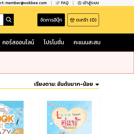
ort: member@ookbee.com
FAQ
เข้าสู่ระบบ
จัดการอีบุ๊ก
ตะกร้า
(
0
)
คอร์สออนไลน์
โปรโมชั่น
คะแนนสะสม
เรียงตาม:
อันดับมาก-น้อย