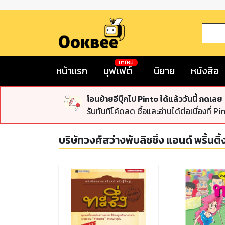
มาใหม่
หน้าแรก
บุฟเฟต์
นิยาย
หนังสือ
โอนย้ายอีบุ๊กไป Pinto ได้แล้ววันนี้ กดเลย
รับทันทีโค้ดลด ซื้อและอ่านได้ต่อเนื่องที่ Pi
บริษัทวงศ์สว่างพับลิชชิ่ง แอนด์ พริ้นติ้