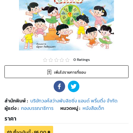
0
Ratings
เพิ่มไปรายการที่ชอบ
สำนักพิมพ์
:
บริษัทวงศ์สว่างพับลิชชิ่ง แอนด์ พริ้นติ้ง จำกัด
ผู้แต่ง :
กองบรรณาธิการ
หมวดหมู่
:
หนังสือเด็ก
ราคา
ซื้อฉบับนี้
:
95.00
฿