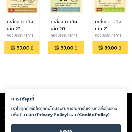
ทะลึ่งคลาสสิค
ทะลึ่งคลาสสิค
ทะลึ่งคลาสสิค
เล่ม 22
เล่ม 20
เล่ม 21
กองบรรณาธิการ
กองบรรณาธิการ
กองบรรณาธิการ
วงศ์สว่าง
วงศ์สว่าง
วงศ์สว่าง
89.00
฿
89.00
฿
89.00
฿
Copyright ©
2026
Storylog Co., Ltd. - สตอรี่ล็อกขอสงวนสิทธิ์ไม่รับผิดชอบ
การใช้คุกกี้
ต่อผลงานหรือเนื้อหาใดที่อัปโหลดผ่านเว็บไซต์และปรากฏว่าละเมิดสิทธิใน
ทรัพย์สินทางปัญญาของบุคคลอื่นหรือขัดต่อกฎหมายและศีลธรรม ดังนั้น ผู้อ่าน
เราใช้คุกกี้เพื่อให้ทุกคนได้ประสบการณ์การใช้งานที่ดียิ่งขึ้นอ่าน
ทุกท่านโปรดใช้วิจารณญาณในการกลั่นกรองด้วยตนเอง และหากท่านพบว่าส่วน
เพิ่มเติม
คลิก (Privacy Policy) และ (Cookie Policy)
หนึ่งส่วนใดขัดต่อกฎหมายและศีลธรรม กรุณาแจ้งมายังบริษัท เพื่อทีมงานจะได้
ดำเนินการในทันที ทั้งนี้ ทางสตอรี่ล็อกขอสงวนลิขสิทธิ์ตามพระราชบัญญัติ
ยอมรับ
ลิขสิทธิ์ พ.ศ. 2537 (ฉบับล่าสุด)