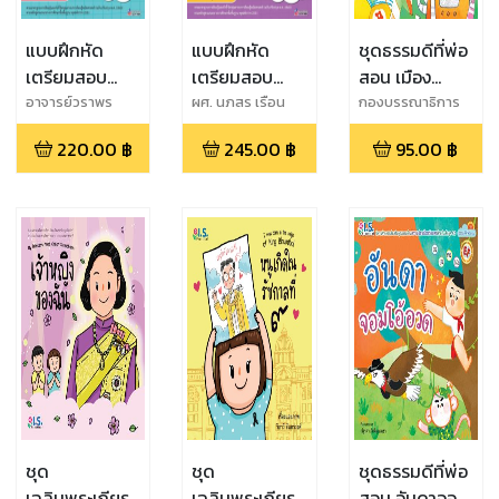
แบบฝึกหัด
แบบฝึกหัด
ชุดธรรมดีที่พ่อ
เตรียมสอบ
เตรียมสอบ
สอน เมือง
คณิตศาสตร์
คณิตศาสตร์
อีนุงตุงนัง
อาจารย์วราพร
ผศ. นภสร เรือน
กองบรรณาธิการ
สิทธิ์พรสุวรรณ
โรจน์รุ่ง
ป.1
ป.3
220.00
฿
245.00
฿
95.00
฿
ชุด
ชุด
ชุดธรรมดีที่พ่อ
เฉลิมพระเกียรติ
เฉลิมพระเกียรติ
สอน อันดาจอม