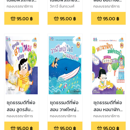
เจ้าหญิงของฉัน
หนูเกิดใน
โอ้อวด
กองบรรณาธิการ
วิภาวี จันทรวงศ์
กองบรรณาธิการ
รัชกาลที่ 9
95.00
฿
95.00
฿
95.00
฿
ชุดธรรมดีที่พ่อ
ชุดธรรมดีที่พ่อ
ชุดธรรมดีที่พ่อ
สอน สูตรลับ
สอน วาฬใหญ่
สอน หอนาฬิกา
สายไหมอร่อย
ใจดี กับ ฉลาม
มหัศจรรย์
กองบรรณาธิการ
กองบรรณาธิการ
กองบรรณาธิการ
ร้าย
95.00
฿
95.00
฿
95.00
฿