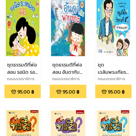
ชุดธรรมดีที่พ่อ
ชุดธรรมดีที่พ่อ
ชุด
สอน รอนิด รอ
สอน อันดากับ
เฉลิมพระเกียรติ
หน่อย ดีจัง
พายุขยะ
หนูเกิดใน
กองบรรณาธิการ
กองบรรณาธิการ
กองบรรณาธิการ
รัชกาลที่ 9 ชุด
95.00
฿
95.00
฿
95.00
฿
"คำสอนของ
พ่อ"