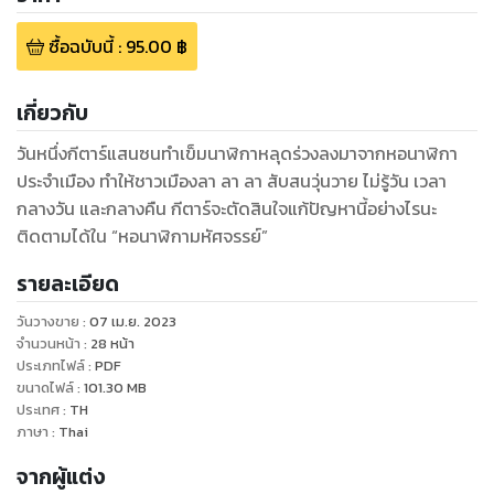
ซื้อฉบับนี้
:
95.00
฿
เกี่ยวกับ
วันหนึ่งกีตาร์แสนซนทำเข็มนาฬิกาหลุดร่วงลงมาจากหอนาฬิกา
ประจำเมือง ทำให้ชาวเมืองลา ลา ลา สับสนวุ่นวาย ไม่รู้วัน เวลา
กลางวัน และกลางคืน กีตาร์จะตัดสินใจแก้ปัญหานี้อย่างไรนะ
ติดตามได้ใน “หอนาฬิกามหัศจรรย์”
รายละเอียด
วันวางขาย
:
07 เม.ย. 2023
จำนวนหน้า
:
28
หน้า
ประเภทไฟล์
:
PDF
ขนาดไฟล์
:
101.30
MB
ประเทศ
:
TH
ภาษา
:
Thai
จากผู้แต่ง