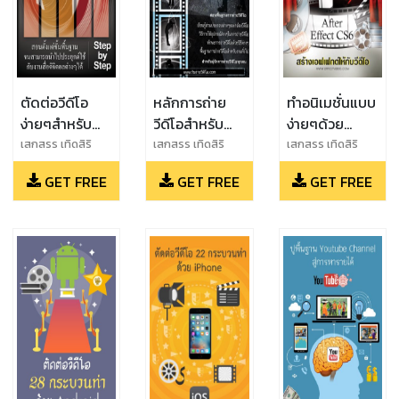
ตัดต่อวีดีโอ
หลักการถ่าย
ทำอนิเมชั่นแบบ
ง่ายๆสำหรับ
วีดีโอสำหรับ
ง่ายๆด้วย
Youtube ด้วย
Youtuber
After Effect
เสกสรร เทิดสิริ
เสกสรร เทิดสิริ
เสกสรร เทิดสิริ
ภัทร
ภัทร
ภัทร
Sony Vegas
CS6
GET FREE
GET FREE
GET FREE
Pro