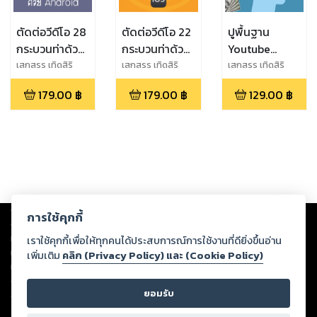
ตัดต่อวีดีโอ 28
ตัดต่อวีดีโอ 22
ปูพื้นฐาน
กระบวนท่าด้วย
กระบวนท่าด้วย
Youtube
Android
iPhone
Channel สู่การ
เสกสรร เทิดสิริ
เสกสรร เทิดสิริ
เสกสรร เทิดสิริ
ภัทร
ภัทร
ภัทร
หารายได้
179.00
฿
179.00
฿
129.00
฿
Copyright ©
2026
Storylog Co., Ltd. - สตอรี่ล็อกขอสงวนสิทธิ์ไม่รับผิดชอบ
การใช้คุกกี้
ต่อผลงานหรือเนื้อหาใดที่อัปโหลดผ่านเว็บไซต์และปรากฏว่าละเมิดสิทธิใน
ทรัพย์สินทางปัญญาของบุคคลอื่นหรือขัดต่อกฎหมายและศีลธรรม ดังนั้น ผู้อ่าน
เราใช้คุกกี้เพื่อให้ทุกคนได้ประสบการณ์การใช้งานที่ดียิ่งขึ้นอ่าน
ทุกท่านโปรดใช้วิจารณญาณในการกลั่นกรองด้วยตนเอง และหากท่านพบว่าส่วน
เพิ่มเติม
คลิก (Privacy Policy) และ (Cookie Policy)
หนึ่งส่วนใดขัดต่อกฎหมายและศีลธรรม กรุณาแจ้งมายังบริษัท เพื่อทีมงานจะได้
ดำเนินการในทันที ทั้งนี้ ทางสตอรี่ล็อกขอสงวนลิขสิทธิ์ตามพระราชบัญญัติ
ยอมรับ
ลิขสิทธิ์ พ.ศ. 2537 (ฉบับล่าสุด)