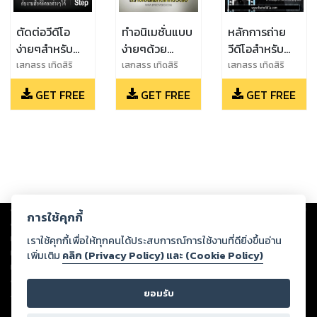
ตัดต่อวีดีโอ
ทำอนิเมชั่นแบบ
หลักการถ่าย
ง่ายๆสำหรับ
ง่ายๆด้วย
วีดีโอสำหรับ
Youtube ด้วย
After Effect
Youtuber
เสกสรร เทิดสิริ
เสกสรร เทิดสิริ
เสกสรร เทิดสิริ
ภัทร
ภัทร
ภัทร
Sony Vegas
CS6
GET FREE
GET FREE
GET FREE
Pro
Copyright ©
2026
Storylog Co., Ltd. - สตอรี่ล็อกขอสงวนสิทธิ์ไม่รับผิดชอบ
การใช้คุกกี้
ต่อผลงานหรือเนื้อหาใดที่อัปโหลดผ่านเว็บไซต์และปรากฏว่าละเมิดสิทธิใน
ทรัพย์สินทางปัญญาของบุคคลอื่นหรือขัดต่อกฎหมายและศีลธรรม ดังนั้น ผู้อ่าน
เราใช้คุกกี้เพื่อให้ทุกคนได้ประสบการณ์การใช้งานที่ดียิ่งขึ้นอ่าน
ทุกท่านโปรดใช้วิจารณญาณในการกลั่นกรองด้วยตนเอง และหากท่านพบว่าส่วน
เพิ่มเติม
คลิก (Privacy Policy) และ (Cookie Policy)
หนึ่งส่วนใดขัดต่อกฎหมายและศีลธรรม กรุณาแจ้งมายังบริษัท เพื่อทีมงานจะได้
ดำเนินการในทันที ทั้งนี้ ทางสตอรี่ล็อกขอสงวนลิขสิทธิ์ตามพระราชบัญญัติ
ยอมรับ
ลิขสิทธิ์ พ.ศ. 2537 (ฉบับล่าสุด)