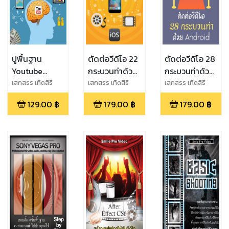
ปูพื้นฐาน
ตัดต่อวีดีโอ 22
ตัดต่อวีดีโอ 28
Youtube
กระบวนท่าด้วย
กระบวนท่าด้วย
Channel สู่การ
iPhone
Android
เสกสรร เทิดสิริ
เสกสรร เทิดสิริ
เสกสรร เทิดสิริ
ภัทร
ภัทร
ภัทร
หารายได้
129.00
฿
179.00
฿
179.00
฿