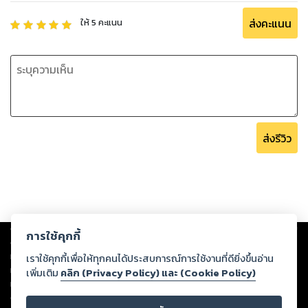
ส่งคะแนน
ให้
5
คะแนน
ส่งรีวิว
Copyright ©
2026
Storylog Co., Ltd. - สตอรี่ล็อกขอสงวนสิทธิ์ไม่รับผิดชอบ
การใช้คุกกี้
ต่อผลงานหรือเนื้อหาใดที่อัปโหลดผ่านเว็บไซต์และปรากฏว่าละเมิดสิทธิใน
ทรัพย์สินทางปัญญาของบุคคลอื่นหรือขัดต่อกฎหมายและศีลธรรม ดังนั้น ผู้อ่าน
เราใช้คุกกี้เพื่อให้ทุกคนได้ประสบการณ์การใช้งานที่ดียิ่งขึ้นอ่าน
ทุกท่านโปรดใช้วิจารณญาณในการกลั่นกรองด้วยตนเอง และหากท่านพบว่าส่วน
เพิ่มเติม
คลิก (Privacy Policy) และ (Cookie Policy)
หนึ่งส่วนใดขัดต่อกฎหมายและศีลธรรม กรุณาแจ้งมายังบริษัท เพื่อทีมงานจะได้
ดำเนินการในทันที ทั้งนี้ ทางสตอรี่ล็อกขอสงวนลิขสิทธิ์ตามพระราชบัญญัติ