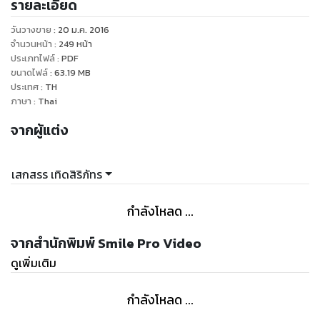
รายละเอียด
7. หลักการทำงานของ Layer
8. การจัดการ Trimming Layers
วันวางขาย
:
20 ม.ค. 2016
9. Motion blur, Blending mode and Pre-compose
จำนวนหน้า
:
249
หน้า
10. การทำ Masking
ประเภทไฟล์
:
PDF
ขนาดไฟล์
:
63.19
MB
11. Track Mattes
ประเทศ
:
TH
12. การใช้ Effects เพื่อเพิ่มลูกเล่นให้กับวีดีโอ
ภาษา
:
Thai
13. หลักการ Render
จากผู้แต่ง
14. การใส่ตัวหนังสือลงในโปรแกรม
15. Basics of Expressions
16. Parenting Layer and NULL object
เสกสรร เทิดสิริภัทร
17. 3D Layer and Camera Tools
18. Audio
กำลังโหลด ...
19. Vectors and Rasterization
20. การใช้คำสั่ง Shape Tool
จากสำนักพิมพ์ Smile Pro Video
21. Tracking
ดูเพิ่มเติม
22. Lighting
กำลังโหลด ...