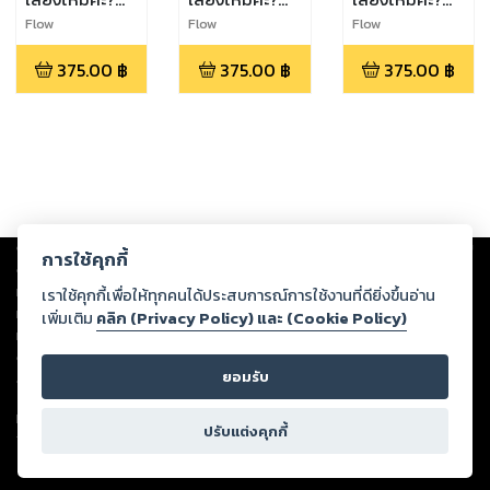
Am I a
Am I a
Am I a
Flow
Flow
Flow
Daughter?
Daughter?
Daughter?
375.00
฿
375.00
฿
375.00
฿
เล่ม 4
เล่ม 5
เล่ม 6
Copyright ©
2026
Storylog Co., Ltd. - สตอรี่ล็อกขอสงวนสิทธิ์ไม่รับผิดชอบ
การใช้คุกกี้
ต่อผลงานหรือเนื้อหาใดที่อัปโหลดผ่านเว็บไซต์และปรากฏว่าละเมิดสิทธิใน
ทรัพย์สินทางปัญญาของบุคคลอื่นหรือขัดต่อกฎหมายและศีลธรรม ดังนั้น ผู้อ่าน
เราใช้คุกกี้เพื่อให้ทุกคนได้ประสบการณ์การใช้งานที่ดียิ่งขึ้นอ่าน
ทุกท่านโปรดใช้วิจารณญาณในการกลั่นกรองด้วยตนเอง และหากท่านพบว่าส่วน
เพิ่มเติม
คลิก (Privacy Policy) และ (Cookie Policy)
หนึ่งส่วนใดขัดต่อกฎหมายและศีลธรรม กรุณาแจ้งมายังบริษัท เพื่อทีมงานจะได้
ดำเนินการในทันที ทั้งนี้ ทางสตอรี่ล็อกขอสงวนลิขสิทธิ์ตามพระราชบัญญัติ
ยอมรับ
ลิขสิทธิ์ พ.ศ. 2537 (ฉบับล่าสุด)
For support: member@ookbee.com
ปรับแต่งคุกกี้
Version
1.3.17