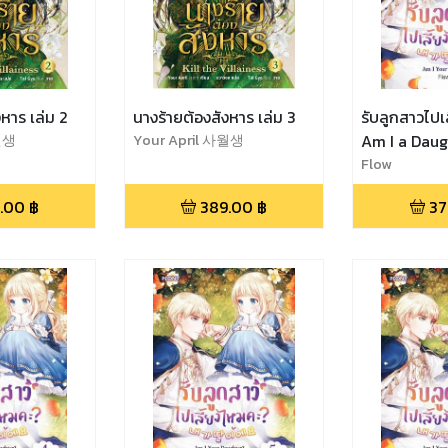
งหาร เล่ม 2
นางร้ายต้องสังหาร เล่ม 3
รับลูกสาวไปเ
사월생
Your April 사월생
Flow
.00
฿
389.00
฿
37