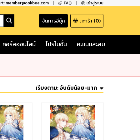
ort: member@ookbee.com
FAQ
เข้าสู่ระบบ
จัดการอีบุ๊ก
ตะกร้า
(
0
)
คอร์สออนไลน์
โปรโมชั่น
คะแนนสะสม
เรียงตาม:
อันดับน้อย-มาก