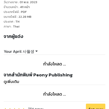
กลับไปยังโลกเดิม
วันวางขาย
:
01 พ.ย. 2023
แต่ไม่ว่าจะพยายามฆ่าตัวตายด้วยวิธีไหน เธอก็ไม่อาจตายได้เสียที
จำนวนหน้า
:
411
หน้า
ประเภทไฟล์
:
PDF
แล้วหนทางกลับสู่โลกนี้ของเธอจะสำเร็จหรือไม่
ขนาดไฟล์
:
22.28
MB
ติดตามได้ใน นางร้ายต้องสังหาร
ประเทศ
:
TH
trigger warning : นิยายเรื่องนี้มีเนื้อหาเกี่ยวกับการฆ่าตัวตาย
ภาษา
:
Thai
จากผู้แต่ง
Your April 사월생
กำลังโหลด ...
จากสำนักพิมพ์ Peony Publishing
ดูเพิ่มเติม
กำลังโหลด ...
ให้
5
คะแนน