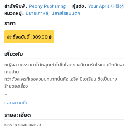
สำนักพิมพ์
:
Peony Publishing
ผู้แต่ง :
Your April 사월생
หมวดหมู่
:
นิยายเกาหลี
,
นิยายโรแมนติก
ราคา
ซื้อฉบับนี้
:
389.00
฿
เกี่ยวกับ
หญิงสาวธรรมดาได้หลุดเข้าไปในโลกของนิยายรักโรแมนติกที่เธอ
เคยอ่าน
ทว่าตัวละครที่เธอสวมบทบาทนั้นคือ เอริส มิเซเรียน ซึ่งเป็นนาง
ร้ายของเรื่อง
เธอเป็นบุตรสาวเพียงคนเดียวของท่านมาร์ควิสผู้ทรงอิทธิพลที่สุด
แสดงมากขึ้น
ของจักรวรรดิ
รายละเอียด
อีกทั้งยังเป็นคู่หมั้นของเจ้าชายรัชทายาท
เธอต้องใช้ชีวิตอยู่ในฐานะเอริส และพยายามฆ่าตัวตายเพื่อที่จะ
ISBN :
9786161861629