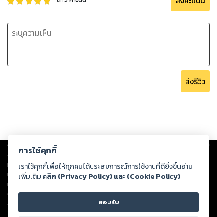
ส่งคะแนน
ส่งรีวิว
Copyright ©
2026
Storylog Co., Ltd. - สตอรี่ล็อกขอสงวนสิทธิ์ไม่รับผิดชอบ
การใช้คุกกี้
ต่อผลงานหรือเนื้อหาใดที่อัปโหลดผ่านเว็บไซต์และปรากฏว่าละเมิดสิทธิใน
ทรัพย์สินทางปัญญาของบุคคลอื่นหรือขัดต่อกฎหมายและศีลธรรม ดังนั้น ผู้อ่าน
เราใช้คุกกี้เพื่อให้ทุกคนได้ประสบการณ์การใช้งานที่ดียิ่งขึ้นอ่าน
ทุกท่านโปรดใช้วิจารณญาณในการกลั่นกรองด้วยตนเอง และหากท่านพบว่าส่วน
เพิ่มเติม
คลิก (Privacy Policy) และ (Cookie Policy)
หนึ่งส่วนใดขัดต่อกฎหมายและศีลธรรม กรุณาแจ้งมายังบริษัท เพื่อทีมงานจะได้
ดำเนินการในทันที ทั้งนี้ ทางสตอรี่ล็อกขอสงวนลิขสิทธิ์ตามพระราชบัญญัติ
ยอมรับ
ลิขสิทธิ์ พ.ศ. 2537 (ฉบับล่าสุด)