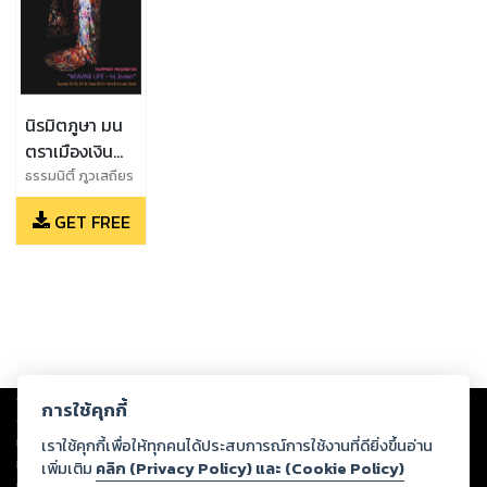
นิรมิตภูษา มน
ตราเมืองเงิน
(Weaving Life
ธรรมนิติ์ ภูวเสถียร
- The
GET FREE
Journey)
Copyright ©
2026
Storylog Co., Ltd. - สตอรี่ล็อกขอสงวนสิทธิ์ไม่รับผิดชอบ
การใช้คุกกี้
ต่อผลงานหรือเนื้อหาใดที่อัปโหลดผ่านเว็บไซต์และปรากฏว่าละเมิดสิทธิใน
ทรัพย์สินทางปัญญาของบุคคลอื่นหรือขัดต่อกฎหมายและศีลธรรม ดังนั้น ผู้อ่าน
เราใช้คุกกี้เพื่อให้ทุกคนได้ประสบการณ์การใช้งานที่ดียิ่งขึ้นอ่าน
ทุกท่านโปรดใช้วิจารณญาณในการกลั่นกรองด้วยตนเอง และหากท่านพบว่าส่วน
เพิ่มเติม
คลิก (Privacy Policy) และ (Cookie Policy)
หนึ่งส่วนใดขัดต่อกฎหมายและศีลธรรม กรุณาแจ้งมายังบริษัท เพื่อทีมงานจะได้