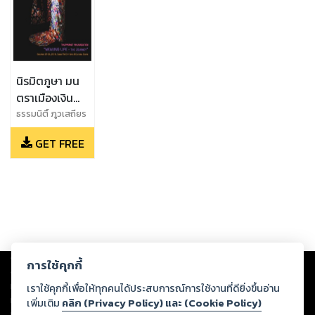
นิรมิตภูษา มน
ตราเมืองเงิน
(Weaving Life
ธรรมนิติ์ ภูวเสถียร
- The
GET FREE
Journey)
Copyright ©
2026
Storylog Co., Ltd. - สตอรี่ล็อกขอสงวนสิทธิ์ไม่รับผิดชอบ
การใช้คุกกี้
ต่อผลงานหรือเนื้อหาใดที่อัปโหลดผ่านเว็บไซต์และปรากฏว่าละเมิดสิทธิใน
ทรัพย์สินทางปัญญาของบุคคลอื่นหรือขัดต่อกฎหมายและศีลธรรม ดังนั้น ผู้อ่าน
เราใช้คุกกี้เพื่อให้ทุกคนได้ประสบการณ์การใช้งานที่ดียิ่งขึ้นอ่าน
ทุกท่านโปรดใช้วิจารณญาณในการกลั่นกรองด้วยตนเอง และหากท่านพบว่าส่วน
เพิ่มเติม
คลิก (Privacy Policy) และ (Cookie Policy)
หนึ่งส่วนใดขัดต่อกฎหมายและศีลธรรม กรุณาแจ้งมายังบริษัท เพื่อทีมงานจะได้