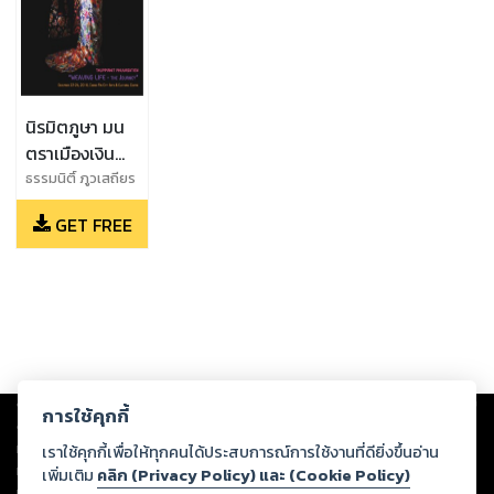
นิรมิตภูษา มน
ตราเมืองเงิน
(Weaving Life
ธรรมนิติ์ ภูวเสถียร
- The
GET FREE
Journey)
Copyright ©
2026
Storylog Co., Ltd. - สตอรี่ล็อกขอสงวนสิทธิ์ไม่รับผิดชอบ
การใช้คุกกี้
ต่อผลงานหรือเนื้อหาใดที่อัปโหลดผ่านเว็บไซต์และปรากฏว่าละเมิดสิทธิใน
ทรัพย์สินทางปัญญาของบุคคลอื่นหรือขัดต่อกฎหมายและศีลธรรม ดังนั้น ผู้อ่าน
เราใช้คุกกี้เพื่อให้ทุกคนได้ประสบการณ์การใช้งานที่ดียิ่งขึ้นอ่าน
ทุกท่านโปรดใช้วิจารณญาณในการกลั่นกรองด้วยตนเอง และหากท่านพบว่าส่วน
เพิ่มเติม
คลิก (Privacy Policy) และ (Cookie Policy)
หนึ่งส่วนใดขัดต่อกฎหมายและศีลธรรม กรุณาแจ้งมายังบริษัท เพื่อทีมงานจะได้