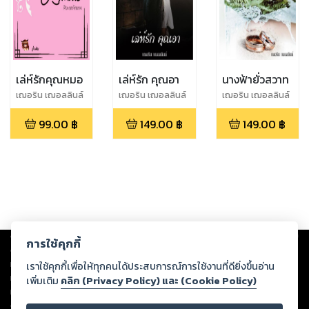
เล่ห์รักคุณหมอ
เล่ห์รัก คุณอา
นางฟ้ายั่วสวาท
เฌอริน เฌอลลินล์
เฌอริน เฌอลลินล์
เฌอริน เฌอลลินล์
99.00
฿
149.00
฿
149.00
฿
Copyright ©
2026
Storylog Co., Ltd. - สตอรี่ล็อกขอสงวนสิทธิ์ไม่รับผิดชอบ
การใช้คุกกี้
ต่อผลงานหรือเนื้อหาใดที่อัปโหลดผ่านเว็บไซต์และปรากฏว่าละเมิดสิทธิใน
ทรัพย์สินทางปัญญาของบุคคลอื่นหรือขัดต่อกฎหมายและศีลธรรม ดังนั้น ผู้อ่าน
เราใช้คุกกี้เพื่อให้ทุกคนได้ประสบการณ์การใช้งานที่ดียิ่งขึ้นอ่าน
ทุกท่านโปรดใช้วิจารณญาณในการกลั่นกรองด้วยตนเอง และหากท่านพบว่าส่วน
เพิ่มเติม
คลิก (Privacy Policy) และ (Cookie Policy)
หนึ่งส่วนใดขัดต่อกฎหมายและศีลธรรม กรุณาแจ้งมายังบริษัท เพื่อทีมงานจะได้
ดำเนินการในทันที ทั้งนี้ ทางสตอรี่ล็อกขอสงวนลิขสิทธิ์ตามพระราชบัญญัติ