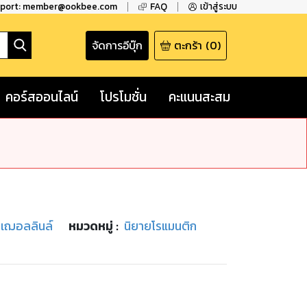
pport: member@ookbee.com
FAQ
เข้าสู่ระบบ
จัดการอีบุ๊ก
ตะกร้า
(
0
)
คอร์สออนไลน์
โปรโมชั่น
คะแนนสะสม
 เฌอลลินล์
หมวดหมู่
:
นิยายโรแมนติก