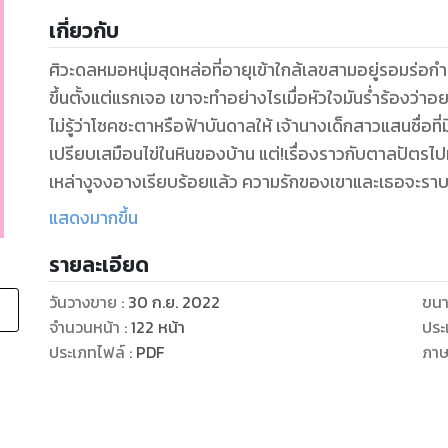
เกี่ยวกับ
ศิวะดลหมอหนุ่มสุดหล่อที่อายุเข้าใกล้เลขสามอยู่รอมร่อ
ขึ้นตั้งแต่แรกเจอ เขาจะทำอย่างไรเมื่อหัวใจมันร่ำร้องว่
ไม่รู้ว่าโชคชะตาหรือฟ้าบันดาลให้ เจ้านางเด็กสาวแสนซื่อที
เปรียบเสมือนไข่ในหินของบ้าน แต่!เรื่องราวกับตาลปัต
เหล่างูจงอางเรียบร้อยแล้ว ความรักของเขาและเธอจะราบรื
โรแมนติก18+
แสดงมากขึ้น
รายละเอียด
วันวางขาย
:
30 ก.ย. 2022
ขนา
จำนวนหน้า
:
122
หน้า
ประ
ประเภทไฟล์
:
PDF
ภา