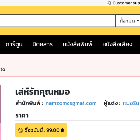
Customer su
ทั้งหมด
การ์ตูน
นิตยสาร
หนังสือพิมพ์
หนังสือเสียง
nto
เล่ห์รักคุณหมอ
สำนักพิมพ์
:
namzomcsgmailcom
ผู้แต่ง :
เฌอริน
ราคา
ซื้อฉบับนี้
:
99.00
฿