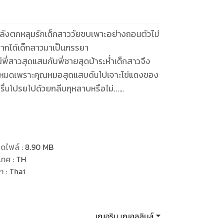
กำลังตกหลุมรักเด็กสาววัยขบเพาะอย่างถอนตัวไม่
าอยากได้เด็กสาวมาเป็นภรรยา
่มีพี่สาวสุดแสบกับพี่ชายสุดบ้าระห่ำเด็กสาวจึง
รไปหมดเพราะคุณหมอสุดแสบดันไปเจาะไข่แดงของ
่นโปรยไปด้วยกลีบกุหลาบหรือไม่...
ดไฟล์
:
8.90
MB
เทศ
:
TH
ษา
:
Thai
เฌอริน เฌอลลินล์