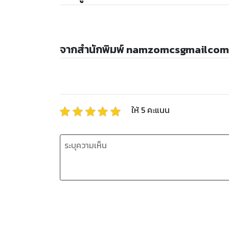
จากสำนักพิมพ์ namzomcsgmailcom
ให้
5
คะแนน