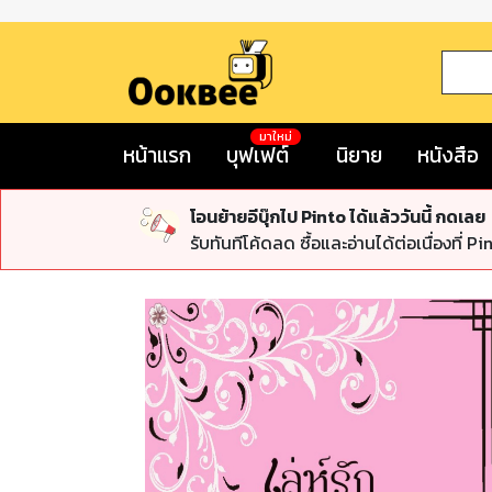
มาใหม่
หน้าแรก
บุฟเฟต์
นิยาย
หนังสือ
โอนย้ายอีบุ๊กไป Pinto ได้แล้ววันนี้ กดเลย
รับทันทีโค้ดลด ซื้อและอ่านได้ต่อเนื่องที่ Pi