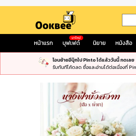
มาใหม่
หน้าแรก
บุฟเฟต์
นิยาย
หนังสือ
โอนย้ายอีบุ๊กไป Pinto ได้แล้ววันนี้ กดเลย
รับทันทีโค้ดลด ซื้อและอ่านได้ต่อเนื่องที่ Pi