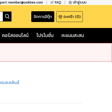
pport: member@ookbee.com
FAQ
เข้าสู่ระบบ
จัดการอีบุ๊ก
ตะกร้า
(
0
)
คอร์สออนไลน์
โปรโมชั่น
คะแนนสะสม
 เฌอลลินล์