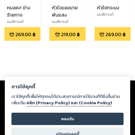
หมอคะ! ช่าง
หัวใจของนาย
หัวใจทระนง
ร้ายกาจ
พันแสง
มนสิกานต์
มนสิกานต์
มนสิกานต์
269.00
฿
219.00
฿
269.00
฿
Copyright ©
2026
Storylog Co., Ltd. - สตอรี่ล็อกขอสงวนสิทธิ์ไม่รับผิดชอบ
การใช้คุกกี้
ต่อผลงานหรือเนื้อหาใดที่อัปโหลดผ่านเว็บไซต์และปรากฏว่าละเมิดสิทธิใน
ทรัพย์สินทางปัญญาของบุคคลอื่นหรือขัดต่อกฎหมายและศีลธรรม ดังนั้น ผู้อ่าน
เราใช้คุกกี้เพื่อให้ทุกคนได้ประสบการณ์การใช้งานที่ดียิ่งขึ้นอ่าน
ทุกท่านโปรดใช้วิจารณญาณในการกลั่นกรองด้วยตนเอง และหากท่านพบว่าส่วน
เพิ่มเติม
คลิก (Privacy Policy) และ (Cookie Policy)
หนึ่งส่วนใดขัดต่อกฎหมายและศีลธรรม กรุณาแจ้งมายังบริษัท เพื่อทีมงานจะได้
ดำเนินการในทันที ทั้งนี้ ทางสตอรี่ล็อกขอสงวนลิขสิทธิ์ตามพระราชบัญญัติ
ยอมรับ
ลิขสิทธิ์ พ.ศ. 2537 (ฉบับล่าสุด)
For support: member@ookbee.com
ปรับแต่งคุกกี้