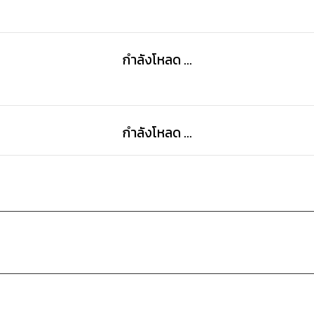
ฝ่ายชายสวนกลับหน้าบึ้ง “นั่นสิ เหมือนหางจิ้งจก เดี๋ยวมั
กระแทกคำพูดแล้วเขาก็หันตัวเดินเข้าไปในห้องทำงาน ปล่
เขาอย่างไม่เข้าใจ
กำลังโหลด ...
“คนบ้า อยู่ดีๆ มาว่าผมเราเหมือนหางจิ้งจก...ชิ!”
****
โหลดตัวอย่างอ่านก่อนเลยคร่า :D
กำลังโหลด ...
*หมายเหตุ จำนวนหน้าหนังสือลดลง เพราะมีการจัดหน้าใหม่ให
จำนวนคำยังเท่าเดิม :-D