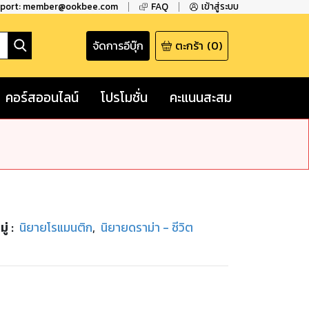
pport: member@ookbee.com
FAQ
เข้าสู่ระบบ
จัดการอีบุ๊ก
ตะกร้า
(
0
)
คอร์สออนไลน์
โปรโมชั่น
คะแนนสะสม
ู่
:
นิยายโรแมนติก
,
นิยายดราม่า - ชีวิต