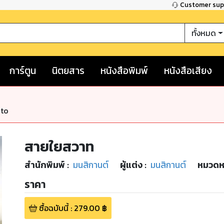
Customer su
ทั้งหมด
การ์ตูน
นิตยสาร
หนังสือพิมพ์
หนังสือเสียง
nto
สายใยสวาท
สำนักพิมพ์
:
มนสิกานต์
ผู้แต่ง :
มนสิกานต์
หมวดหม
ราคา
ซื้อฉบับนี้
:
279.00
฿