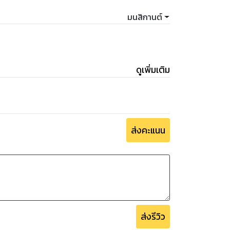
นก็งอกออกมาใหม่”
มนสิกานต์
อยให้หญิงสาวยืนงุนงงกับอารมณ์ขึ้นๆ ลงๆ ของ
ดูเพิ่มเติม
้สวยงามขึ้นเหมือนกับรูปเล่มที่ตีพิมพ์ค่ะ แต่
ส่งคะแนน
ส่งรีวิว