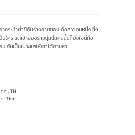
เขากระทำย่ำยีกับร่างกายของเด็กสาวคนหนึ่ง ซึ่ง
็นใคร แต่เจ้าของร่างนุ่มนิ่มคนนั้นก็ยังใจดีทิ้ง
หมอน อันเป็นเบาะแสให้เขาได้ตามหา
โตมรกระตุกวาบทันที เขาทำอะไรลงไป... เด็กนั่น!
เทศ
:
TH
ษา
:
Thai
”