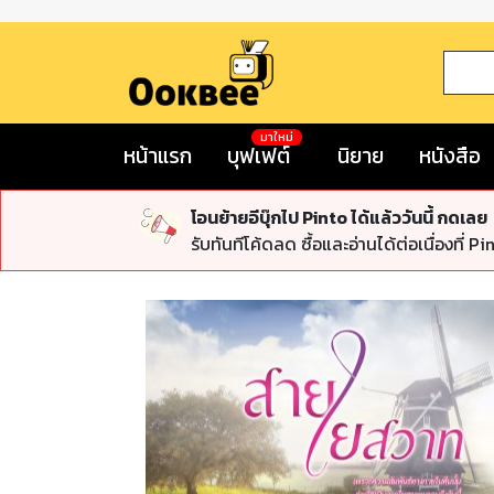
มาใหม่
หน้าแรก
บุฟเฟต์
นิยาย
หนังสือ
โอนย้ายอีบุ๊กไป Pinto ได้แล้ววันนี้ กดเลย
รับทันทีโค้ดลด ซื้อและอ่านได้ต่อเนื่องที่ Pi