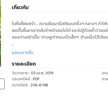
เกี่ยวกับ
ในคืนที่ฝนพรำ... ความมึนเมามีสติแบบครึ่งๆ กลางๆ ทำให้
พอตื่นขึ้นมาเขากลับจำหน้าเธอไม่ได้ และไม่รู้ด้วยซ้ำว่าเธอเป
ของต่างหน้าเป็น ‘ต่างหูเต่าทองตัวเล็กๆ’ ข้างหนึ่งไว้ใต้
ว่าแต่...ทำไมต่างหูคู่นั้นไปตรงกับลูกแม่ครัวที่บ้าน...หัวใจ
แสดงมากขึ้น
รายละเอียด
*****
....ขิง ยิ่งแก่มันยิ่งแรง
วันวางขาย
:
03 เม.ย. 2019
ประ
ประเภทไฟล์
:
PDF
ภา
ขนาดไฟล์
:
206.41
MB
“ไปตัดผมมาทำไม”
“ก็ อยากเปลี่ยนบ้างค่ะ ผมยาวดูแลยาก เปลืองแชมพูด้วย
หญิงสาวคลี่ยิ้มอ่อน “เดี๋ยวมันก็ยาวใหม่”