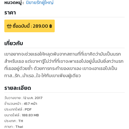
หมวดหมู่
:
นิยายรักผู้ใหญ่
ราคา
ซื้อฉบับนี้
:
289.00
฿
เกี่ยวกับ
เขาอยากจะช่วยเธอให้หลุดพ้นจากสถานที่ที่เขาคิดว่ามันเป็นนรก
สำหรับเธอ แต่เขาหารู้ไม่ว่าที่ที่เขาจะพาเธอไปอยู่นั้นมันยิ่งกว่านรก
ที่เธออยู่ด้วยซ้ำ ด้วยการกระทำของเขาเอง เขาจะเอาเธอไปเป็น
ทาส...รัก...บำเรอ...ใจ ให้กับเขาเพียงผู้เดียว
รายละเอียด
วันวางขาย
:
12 ม.ค. 2017
จำนวนหน้า
:
457
หน้า
ประเภทไฟล์
:
PDF
ขนาดไฟล์
:
188.83
MB
ประเทศ
:
TH
ภาษา
:
Thai